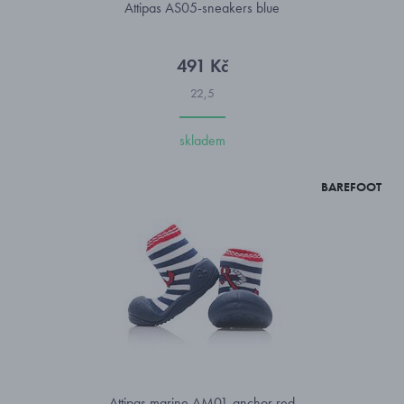
Attipas AS05-sneakers blue
491 Kč
22,5
skladem
BAREFOOT
Attipas marine AM01-anchor red