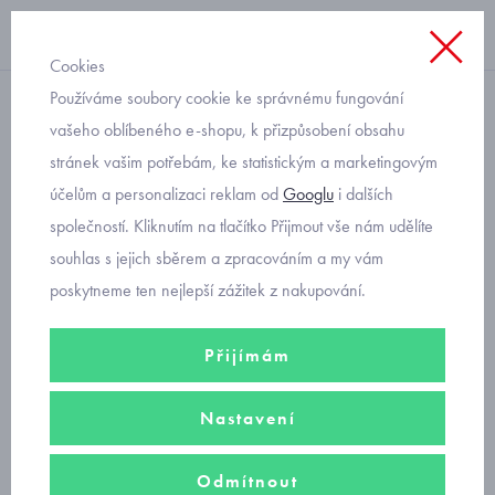
Cookies
Používáme soubory cookie ke správnému fungování
Úvod
vašeho oblíbeného e-shopu, k přizpůsobení obsahu
stránek vašim potřebám, ke statistickým a marketingovým
Attipas
účelům a personalizaci reklam od
Googlu
i dalších
společností. Kliknutím na tlačítko Přijmout vše nám udělíte
první botičky
souhlas s jejich sběrem a zpracováním a my vám
poskytneme ten nejlepší zážitek z nakupování.
dětská obuv
Přijímám
Nastavení
botičky pro první krůčky
Odmítnout