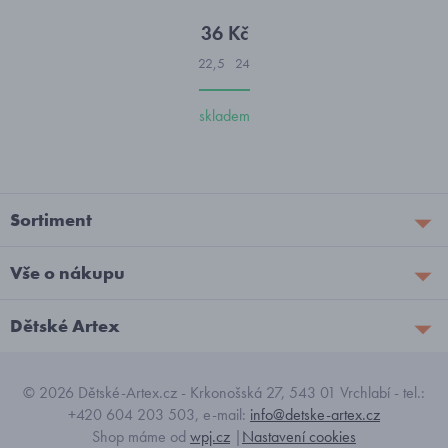
36 Kč
22,5
24
skladem
Sortiment
Vše o nákupu
Dětské Artex
© 2026 Dětské-Artex.cz - Krkonošská 27, 543 01 Vrchlabí - tel.:
+420 604 203 503, e-mail:
info@detske-artex.cz
Shop máme od
wpj.cz
|
Nastavení cookies