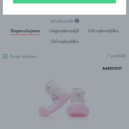
Seřadit podle
Doporučujeme
Nejprodávanější
Od nejlevnějšího
Od nejdražšího
7 produktů
Pouze skladem
BAREFOOT