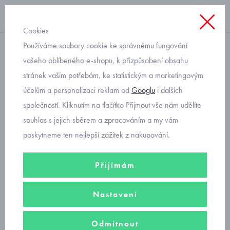
Cookies
Používáme soubory cookie ke správnému fungování
Úvod
vašeho oblíbeného e-shopu, k přizpůsobení obsahu
stránek vašim potřebám, ke statistickým a marketingovým
Reklamace
účelům a personalizaci reklam od
Googlu
i dalších
společností. Kliknutím na tlačítko Přijmout vše nám udělíte
REKLAMACE VÝROBKU
– základní informace pro zákazníky:
souhlas s jejich sběrem a zpracováním a my vám
Přestože Vám v našem e-shopu nabízíme pouze zboží výborné
poskytneme ten nejlepší zážitek z nakupování.
kvality, může se stát, že dojde ke skryté vadě materiálu nebo
technologie.
Za tuto případnou nepříjemnost se Vám předem velice
Přijímám
omlouváme a níže uvedenými informacemi Vám chceme pomoci v
případě řešení reklamace.
Nastavení
Záruční doba u spotřebního zboží je 24 měsíců a začíná
·
Odmítnout
běžet dnem převzetí věci.