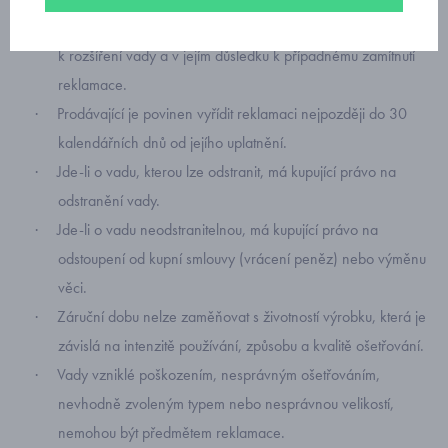
Reklamaci je třeba uplatnit bezodkladně, aby nedošlo
·
k rozšíření vady a v jejím důsledku k případnému zamítnutí
reklamace.
Prodávající je povinen vyřídit reklamaci nejpozději do 30
·
kalendářních dnů od jejího uplatnění.
Jde-li o vadu, kterou lze odstranit, má kupující právo na
·
odstranění vady.
Jde-li o vadu neodstranitelnou, má kupující právo na
·
odstoupení od kupní smlouvy (vrácení peněz) nebo výměnu
věci.
Záruční dobu nelze zaměňovat s životností výrobku, která je
·
závislá na intenzitě používání, způsobu a kvalitě ošetřování.
Vady vzniklé poškozením, nesprávným ošetřováním,
·
nevhodně zvoleným typem nebo nesprávnou velikostí,
nemohou být předmětem reklamace.