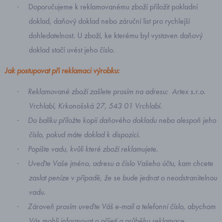
Doporučujeme k reklamovanému zboží přiložit pokladní
·
doklad, daňový doklad nebo záruční list pro rychlejší
dohledatelnost. U zboží, ke kterému byl vystaven daňový
doklad stačí uvést jeho číslo.
Jak postupovat při reklamaci výrobku:
Reklamované zboží zašlete prosím na adresu:
Artex s.r.o.
·
Vrchlabí, Krkonošská 27, 543 01 Vrchlabí.
Do balíku přiložte kopii daňového dokladu nebo alespoň jeho
·
číslo, pokud máte doklad k dispozici.
Popište vadu, kvůli které zboží reklamujete.
·
Uveďte Vaše jméno, adresu a číslo Vašeho účtu, kam chcete
·
zaslat peníze v případě, že se bude jednat o neodstranitelnou
vadu.
Zároveň prosím uveďte Váš e-mail a telefonní číslo, abychom
·
Vás mohli informovat o přijetí a průběhu reklamace.