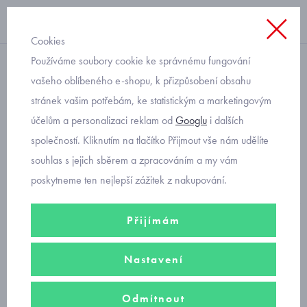
Cookies
Používáme soubory cookie ke správnému fungování
Úvod
vašeho oblíbeného e-shopu, k přizpůsobení obsahu
stránek vašim potřebám, ke statistickým a marketingovým
dětská obuv
účelům a personalizaci reklam od
Googlu
i dalších
společností. Kliknutím na tlačítko Přijmout vše nám udělíte
Kvalitní
dětské boty
značek Superfit, Olang, Primigi, Geox, Protetika
souhlas s jejich sběrem a zpracováním a my vám
a Befado.
Veškeré
boty pro děti
máme
SKLADEM. V nabídce také
poskytneme ten nejlepší zážitek z nakupování.
dětská celoroční obuv
,
dětské zimní boty
Gore-tex
,
dětské
trekové boty
, dětské
zdravotní pantofle
,
holínky
a
bačkory
i
Přijímám
botičky pro první krůčky
.
Nastavení
Široká nabídka dětských bot
od velikosti 18 až do velikosti 42.
Odmítnout