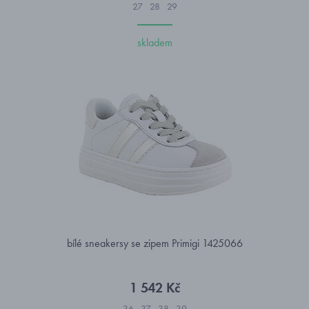
27
28
29
skladem
bílé sneakersy se zipem Primigi 1425066
1 542 Kč
36
37
38
39