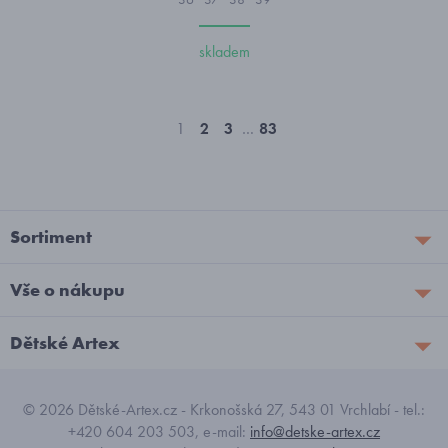
skladem
1
2
3
…
83
Sortiment
Vše o nákupu
Dětské Artex
© 2026 Dětské-Artex.cz - Krkonošská 27, 543 01 Vrchlabí - tel.:
+420 604 203 503, e-mail:
info@detske-artex.cz