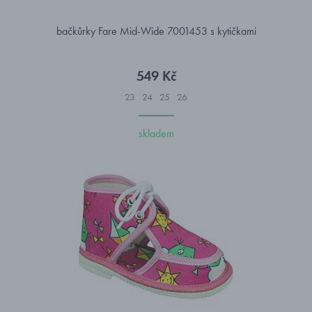
bačkůrky Fare Mid-Wide 7001453 s kytičkami
549 Kč
23
24
25
26
skladem