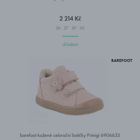
2 214 Kč
26
27
29
30
skladem
BAREFOOT
barefoot kožené celoroční botičky Primigi 6906633