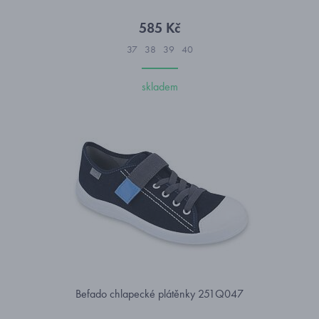
585 Kč
37
38
39
40
skladem
Befado chlapecké plátěnky 251Q047