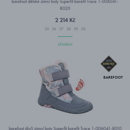
barefoot dětské zimní boty Superfit barefit Trace 1-006041-
8020
2 214 Kč
25
26
27
28
29
30
skladem
BAREFOOT
barefoot dívčí zimní boty Superfit barefit Trace 1-006041-8010