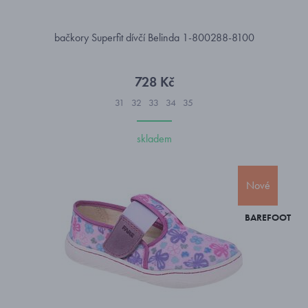
bačkory Superfit dívčí Belinda 1-800288-8100
728 Kč
31
32
33
34
35
skladem
Nové
BAREFOOT