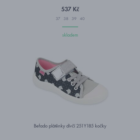
537 Kč
37
38
39
40
skladem
Befado plátěnky dívčí 251Y185 kočky