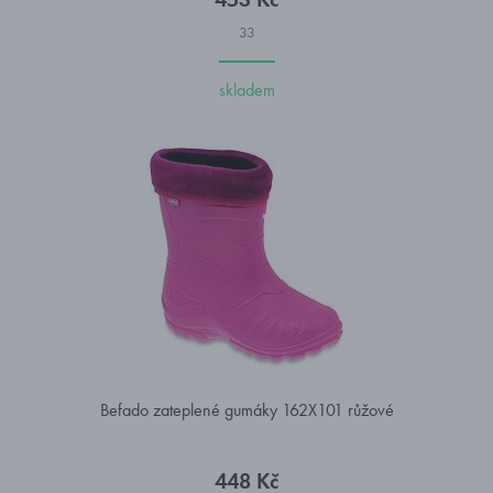
33
skladem
Befado zateplené gumáky 162X101 růžové
448 Kč