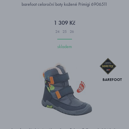
barefoot celoroční boty kožené Primigi 6906511
1 309 Kč
24
25
26
skladem
BAREFOOT