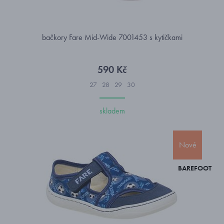
bačkory Fare Mid-Wide 7001453 s kytičkami
590 Kč
27
28
29
30
skladem
Nové
BAREFOOT