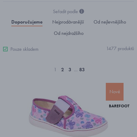
Seřadit podle
Doporučujeme
Nejprodávanější
Od nejlevnějšího
Od nejdražšího
1477 produktů
Pouze skladem
1
2
3
…
83
Nové
BAREFOOT