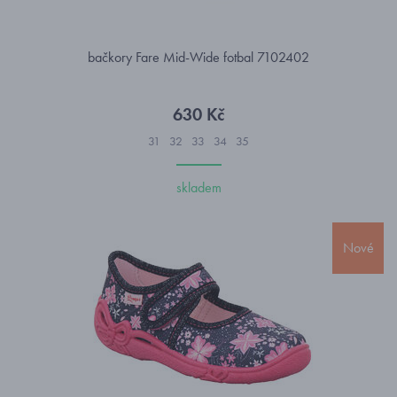
bačkory Fare Mid-Wide fotbal 7102402
630 Kč
31
32
33
34
35
skladem
Nové