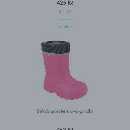
425 Kč
34
35
skladem
Befado zateplené dívčí gumáky
453 Kč