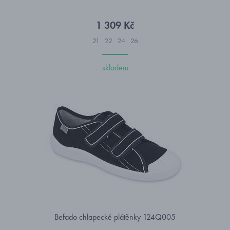
1 309 Kč
21
22
24
26
skladem
Befado chlapecké plátěnky 124Q005