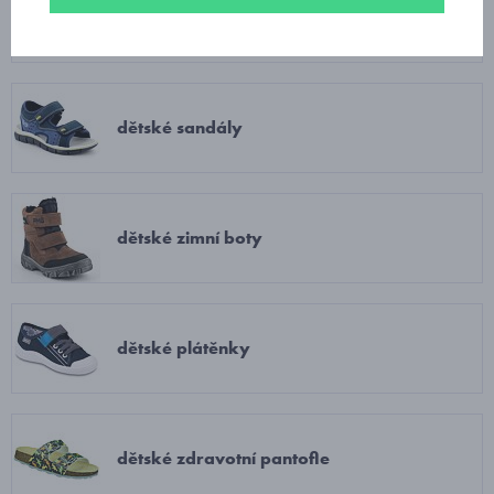
dětská celoroční obuv
dětské sandály
dětské zimní boty
dětské plátěnky
dětské zdravotní pantofle