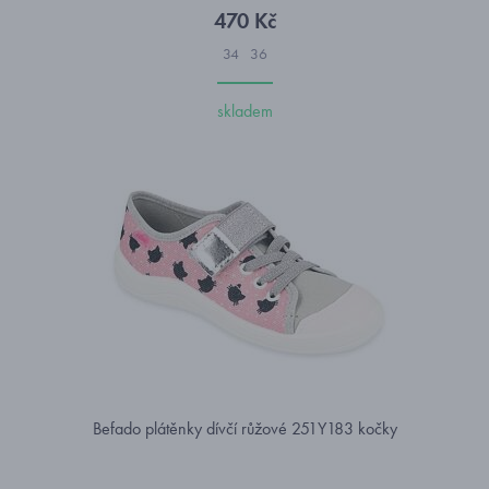
470 Kč
34
36
skladem
Befado plátěnky dívčí růžové 251Y183 kočky