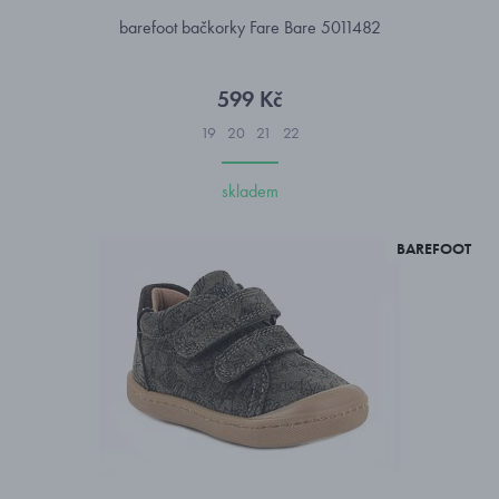
barefoot bačkorky Fare Bare 5011482
599 Kč
19
20
21
22
skladem
BAREFOOT