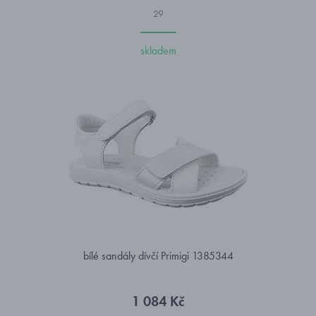
29
skladem
bílé sandály dívčí Primigi 1385344
1 084 Kč