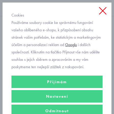
Cookies
Používáme soubory cookie ke správnému fungování
nátělník
vašeho oblíbeného e-shopu, k přizpůsobení obsahu
stránek vašim potřebám, ke statistickým a marketingovým
bavlněné podvlékací triko
účelům a personalizaci reklam od
Googlu
i dalších
černé
společností. Kliknutím na tlačítko Přijmout vše nám udělíte
souhlas s jejich sběrem a zpracováním a my vám
poskytneme ten nejlepší zážitek z nakupování.
Přijímám
Nastavení
Odmítnout