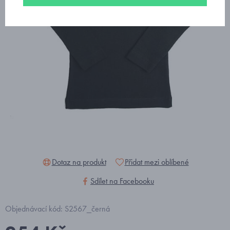
Dotaz na produkt
Přidat mezi oblíbené
Sdílet na Facebooku
Objednávací kód: S2567_černá