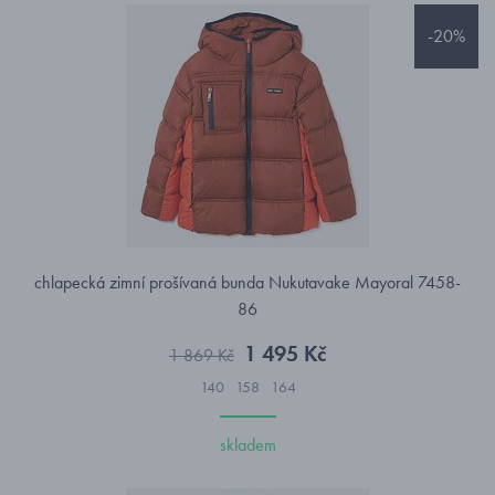
-20%
chlapecká zimní prošívaná bunda Nukutavake Mayoral 7458-
86
1 495 Kč
1 869 Kč
140
158
164
skladem