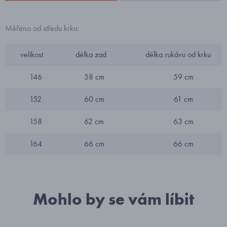
Měřeno od středu krku:
velikost
délka zad
délka rukávu od krku
146
58 cm
59 cm
152
60 cm
61 cm
158
62 cm
63 cm
164
66 cm
66 cm
Mohlo by se vám líbit