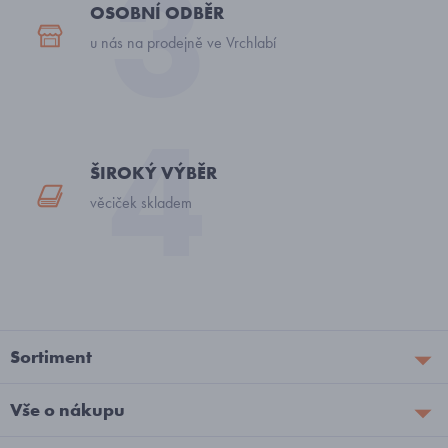
OSOBNÍ ODBĚR
u nás na prodejně ve Vrchlabí
ŠIROKÝ VÝBĚR
věciček skladem
Sortiment
Vše o nákupu