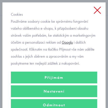
Cookies
Používáme soubory cookie ke správnému fungování
boxerky
vašeho oblíbeného e-shopu, k přizpůsobení obsahu
stránek vašim potřebám, ke statistickým a marketingovým
bavlněné trenýrky volné
účelům a personalizaci reklam od
Googlu
i dalších
Spoltex velikost 176
společností. Kliknutím na tlačítko Přijmout vše nám udělíte
souhlas s jejich sběrem a zpracováním a my vám
poskytneme ten nejlepší zážitek z nakupování.
Přijímám
Nastavení
Odmítnout