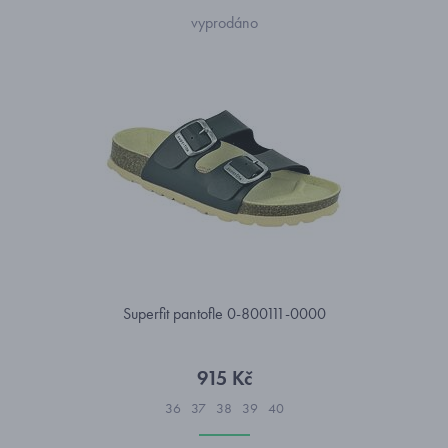
vyprodáno
Superfit pantofle 0-800111-0000
915 Kč
36
37
38
39
40