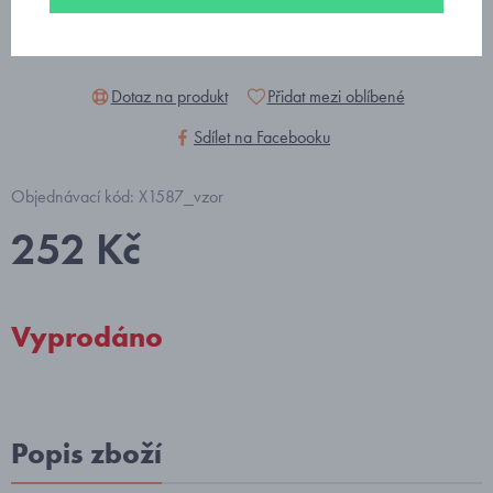
Dotaz na produkt
Přidat mezi oblíbené
Sdílet na Facebooku
Objednávací kód: X1587_vzor
252 Kč
Vyprodáno
Popis zboží