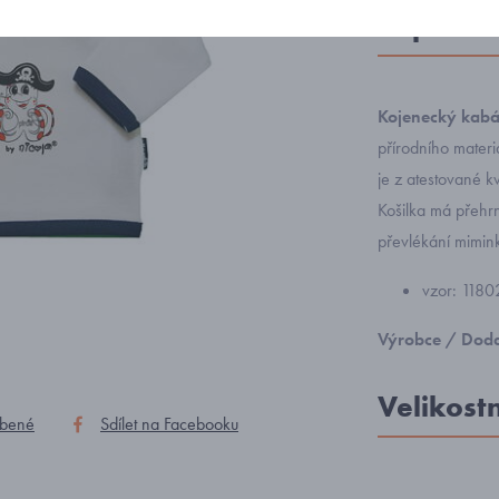
Popis zb
Kojenecký kabá
přírodního materi
je z atestované k
Košilka má přehr
převlékání mimin
vzor: 1180
Výrobce / Doda
Velikost
íbené
Sdílet na Facebooku