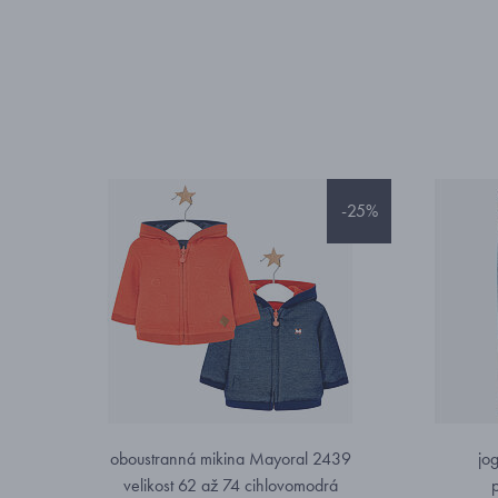
-25%
oboustranná mikina Mayoral 2439
jo
velikost 62 až 74 cihlovomodrá