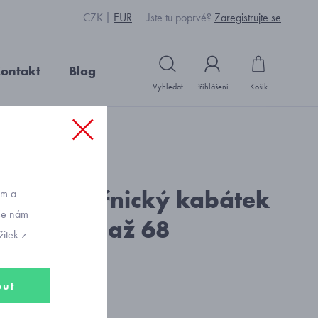
CZK
EUR
Jste tu poprvé?
Zaregistrujte se
ontakt
Blog
Vyhledat
Přihlášení
Košík
elikost 56 až 68
: J1499_bílomodrá
ný námořnický kabátek
ům a
vše nám
elikost 56 až 68
itek z
out