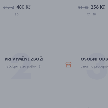
480 Kč
256 Kč
640 Kč
341 Kč
80
17
18
PŘI VÝMĚNĚ ZBOŽÍ
OSOBNÍ ODB
neúčtujeme za poštovné
u nás na prodejně