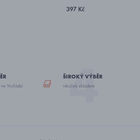
397 Kč
ĚR
ŠIROKÝ VÝBĚR
 ve Vrchlabí
věciček skladem