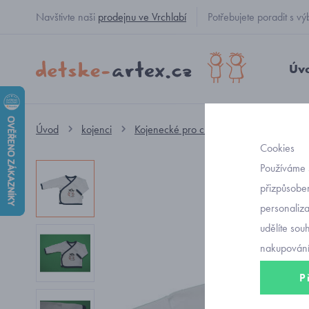
Navštivte naši
prodejnu ve Vrchlabí
Potřebujete poradit s
Úv
Úvod
kojenci
Kojenecké pro chlapečky
trička
Cookies
Používáme 
přizpůsoben
personaliz
udělíte sou
nakupování
P