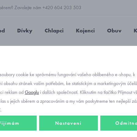
 výběrem? Zavolejte nám +420 604 203 503
od
Dívky
Chlapci
Kojenci
Obuv
K
s dlouhým rukávem
tričko
bavlněný námořnický kabátek pirát v
soubory cookie ke správnému fungování vašeho oblíbeného e-shopu, k
Objednávací kód
bavlně
í obsahu stránek vašim potřebám, ke statistickým a marketingovým účel
-30%
aci reklam od
Googlu
i dalších společností. Kliknutím na tlačítko Přijmout 
pirát v
hlas s jejich sběrem a zpracováním a my vám poskytneme ten nejlepší záž
.
řijímám
Nastavení
Odmítn