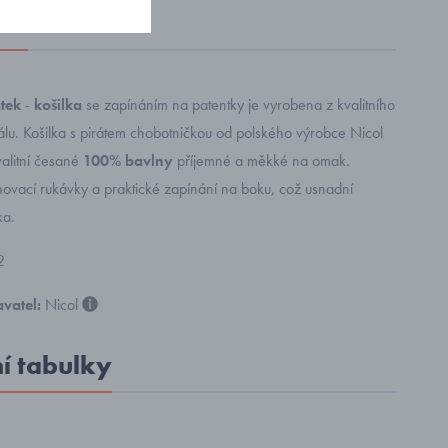
oží
tek
-
košilka
se zapínáním na patentky je vyrobena z kvalitního
álu. Košilka s pirátem chobotničkou od polského výrobce Nicol
valitní česané
100% bavlny
příjemné a měkké na omak.
novací rukávky a praktické zapínání na boku, což usnadní
ka.
2
vatel:
Nicol
ní tabulky