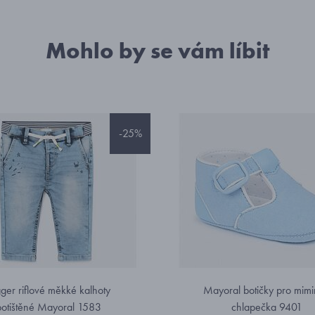
Mohlo by se vám líbit
-25%
gger riflové měkké kalhoty
Mayoral botičky pro mim
potištěné Mayoral 1583
chlapečka 9401