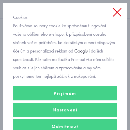
Cookies
Používáme soubory cookie ke správnému fungování
domácí obuv
vašeho oblíbeného e-shopu, k přizpůsobení obsahu
stránek vašim potřebám, ke statistickým a marketingovým
Befado danny s autem
účelům a personalizaci reklam od
Googlu
i dalších
973Y338 kožená stélka
společností. Kliknutím na tlačítko Přijmout vše nám udělíte
souhlas s jejich sběrem a zpracováním a my vám
poskytneme ten nejlepší zážitek z nakupování.
Přijímám
Nastavení
Odmítnout