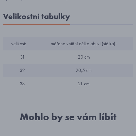
Velikostní tabulky
velikost:
měřena vnitřní délka obuvi (stélka):
31
20 cm
32
20,5 cm
33
21 cm
Mohlo by se vám líbit