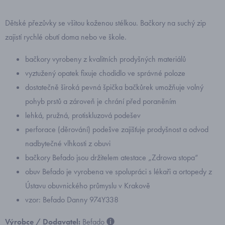
Dětské přezůvky se všitou koženou stélkou. Bačkory na suchý zip
zajistí rychlé obutí doma nebo ve škole.
bačkory vyrobeny z kvalitních prodyšných materiálů
vyztužený opatek fixuje chodidlo ve správné poloze
dostatečně široká pevná špička bačkůrek umožňuje volný
pohyb prstů a zároveň je chrání před poraněním
lehká, pružná, protiskluzová podešev
perforace (děrování) podešve zajišťuje prodyšnost a odvod
nadbytečné vlhkosti z obuvi
bačkory Befado jsou držitelem atestace „Zdrowa stopa“
obuv Befado je vyrobena ve spolupráci s lékaři a ortopedy z
Ústavu obuvnického průmyslu v Krakově
vzor: Befado Danny 974Y338
Výrobce / Dodavatel:
Befado