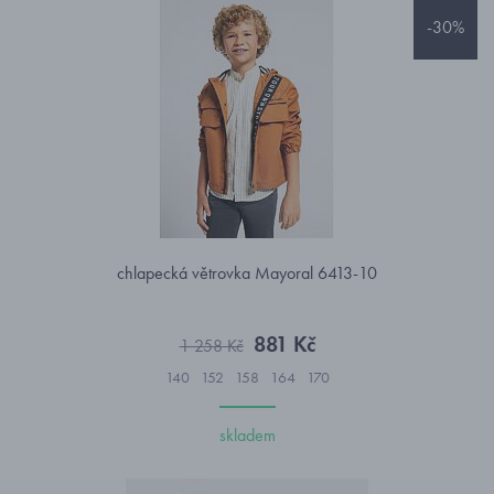
-30%
chlapecká větrovka Mayoral 6413-10
881 Kč
1 258 Kč
140
152
158
164
170
skladem