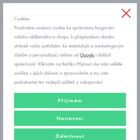
Cookies
Používáme soubory cookie ke správnému fungování
domácí obuv
vašeho oblíbeného e-shopu, k přizpůsobení obsahu
stránek vašim potřebám, ke statistickým a marketingovým
Befado dětské bačkory
účelům a personalizaci reklam od
Googlu
i dalších
vesmír 660X024
společností. Kliknutím na tlačítko Přijmout vše nám udělíte
souhlas s jejich sběrem a zpracováním a my vám
poskytneme ten nejlepší zážitek z nakupování.
Přijímám
Nastavení
Odmítnout