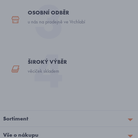
OSOBNÍ ODBĚR
u nás na prodejně ve Vrchlabí
ŠIROKÝ VÝBĚR
věciček skladem
Sortiment
Vše o nákupu