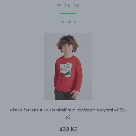
92
110
116
skladem
dětské červené triko s lentikulárním obrázkem Mayoral 4022-
63
423 Kč