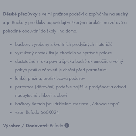
Dětské přezůvky
s velmi pružnou podešví a zapínáním
na suchý
zip
. Bačkory
pro kluky odpovídají veškerým nárokům na zdravé a
pohodlné obouvání do školy i na doma.
bačkory vyrobeny z kvalitních prodyšných materiálů
vyztužený opatek fixuje chodidlo ve správné poloze
dostatečně široká pevná špička bačkůrek umožňuje volný
pohyb prstů a zároveň je chrání před poraněním
lehká, pružná, protiskluzová podešev
perforace (děrování) podešve zajišťuje prodyšnost a odvod
nadbytečné vlhkosti z obuvi
bačkory Befado jsou držitelem atestace „Zdrowa stopa“
vzor: Befado 660X024
Výrobce / Dodavatel:
Befado