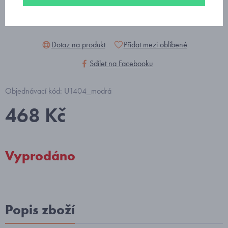
Dotaz na produkt
Přidat mezi oblíbené
Sdílet na Facebooku
Objednávací kód: U1404_modrá
468 Kč
Vyprodáno
Popis zboží