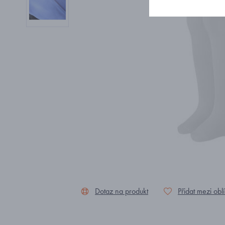
Dotaz na produkt
Přidat mezi obl