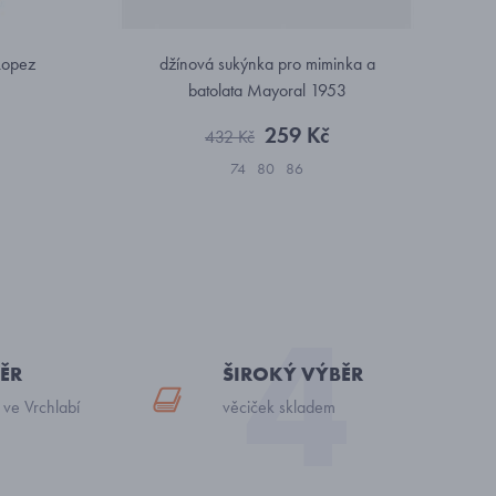
 Lopez
džínová sukýnka pro miminka a
batolata Mayoral 1953
259 Kč
432 Kč
74
80
86
ĚR
ŠIROKÝ VÝBĚR
 ve Vrchlabí
věciček skladem