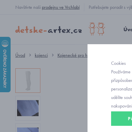
Navštivte naši
prodejnu ve Vrchlabí
Potřebujete poradit s
Úv
Úvod
kojenci
Kojenecké pro holčičky
punčocháče
Cookies
Používáme 
přizpůsoben
personaliz
udělíte sou
nakupování
P