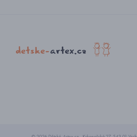
© 2026 Dětské-Artex.cz - Krkonošská 27, 543 01 Vrchl