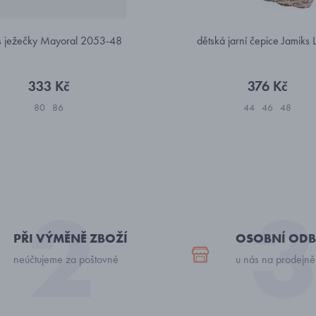
 s ježečky Mayoral 2053-48
dětská jarní čepice Jamiks
333 Kč
376 Kč
80
86
44
46
48
PŘI VÝMĚNĚ ZBOŽÍ
OSOBNÍ ODB
neúčtujeme za poštovné
u nás na prodejně