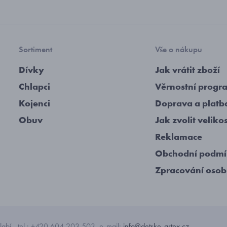
Sortiment
Vše o nákupu
Dívky
Jak vrátit zboží
Chlapci
Věrnostní progr
Kojenci
Doprava a platb
Obuv
Jak zvolit veliko
Reklamace
Obchodní podm
Zpracování osob
abí - tel.: +420 604 203 503, e-mail:
info@detske-artex.cz