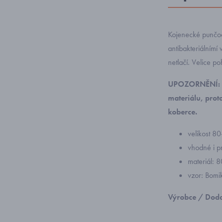
Kojenecké punčoc
antibakteriálnímí 
netlačí. Velice p
UPOZORNĚNÍ: P
materiálu, prot
koberce.
velikost 8
vhodné i pr
materiál: 
vzor: Bomi
Výrobce / Doda