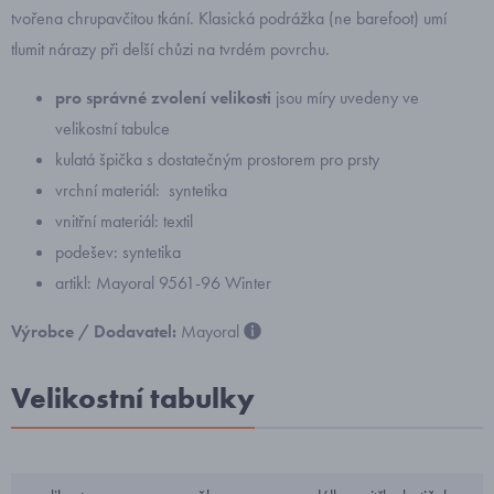
tvořena chrupavčitou tkání. Klasická podrážka (ne barefoot) umí
tlumit nárazy při delší chůzi na tvrdém povrchu.
pro správné zvolení velikosti
jsou míry uvedeny ve
velikostní tabulce
kulatá špička s dostatečným prostorem pro prsty
vrchní materiál: syntetika
vnitřní materiál: textil
podešev: syntetika
artikl: Mayoral 9561-96 Winter
Výrobce / Dodavatel:
Mayoral
Velikostní tabulky