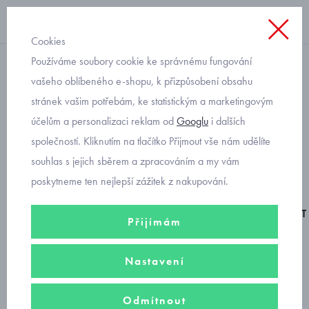
Cookies
Používáme soubory cookie ke správnému fungování
capáčky
vašeho oblíbeného e-shopu, k přizpůsobení obsahu
stránek vašim potřebám, ke statistickým a marketingovým
capáčky pro chlapečky
účelům a personalizaci reklam od
Googlu
i dalších
Mayoral 9561-96
společností. Kliknutím na tlačítko Přijmout vše nám udělíte
souhlas s jejich sběrem a zpracováním a my vám
poskytneme ten nejlepší zážitek z nakupování.
BAREFOOT
Přijímám
Nastavení
Odmítnout