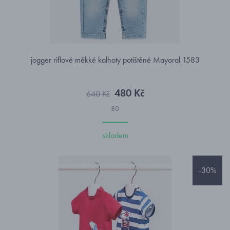
jogger riflové měkké kalhoty potištěné Mayoral 1583
480 Kč
640 Kč
80
skladem
-30%