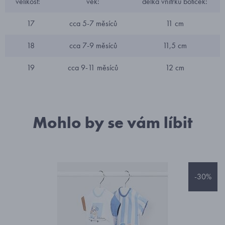
velikost:
věk:
délka vnitřku botiček:
17
cca 5-7 měsíců
11 cm
18
cca 7-9 měsíců
11,5 cm
19
cca 9-11 měsíců
12 cm
Mohlo by se vám líbit
-30%