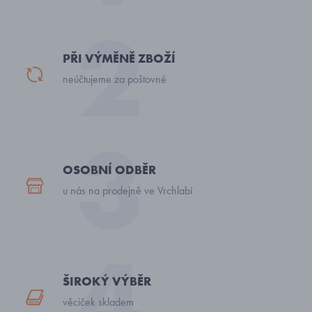
PŘI VÝMĚNĚ ZBOŽÍ
neúčtujeme za poštovné
OSOBNÍ ODBĚR
u nás na prodejně ve Vrchlabí
ŠIROKÝ VÝBĚR
věciček skladem