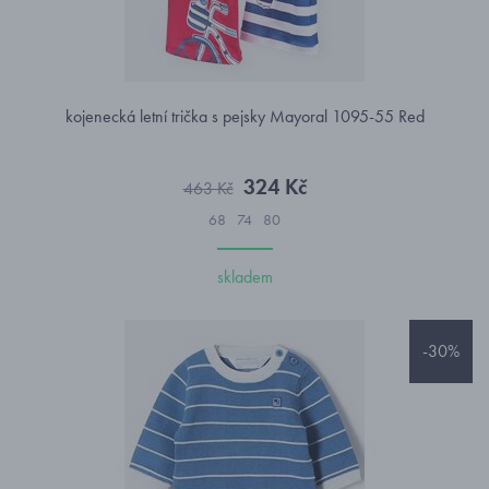
kojenecká letní trička s pejsky Mayoral 1095-55 Red
324 Kč
463 Kč
68
74
80
skladem
-30%