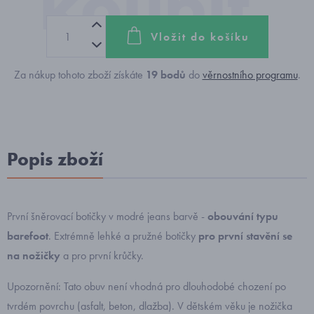
Vložit do košíku
Za nákup tohoto zboží získáte
19
bodů
do
věrnostního programu
.
Popis zboží
První šněrovací botičky v modré jeans barvě -
obouvání typu
barefoot
. Extrémně lehké a pružné botičky
pro první stavění se
na nožičky
a pro první krůčky.
Upozornění: Tato obuv není vhodná pro dlouhodobé chození po
tvrdém povrchu (asfalt, beton, dlažba). V dětském věku je nožička