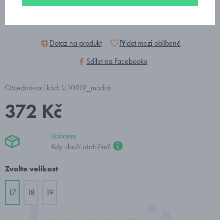
Dotaz na produkt
Přidat mezi oblíbené
Sdílet na Facebooku
Objednávací kód: U10919_modrá
372 Kč
skladem
Kdy zboží obdržím?
Zvolte velikost
17
18
19