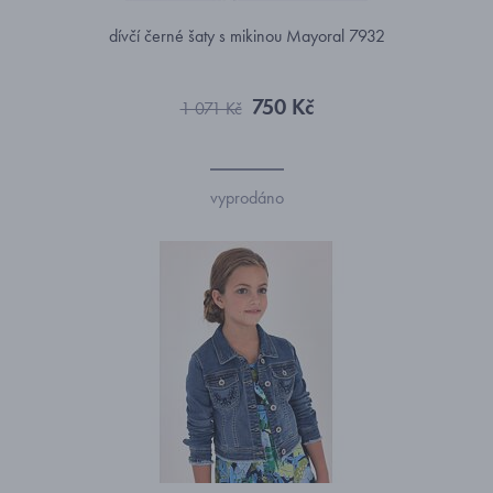
dívčí černé šaty s mikinou Mayoral 7932
750 Kč
1 071 Kč
vyprodáno