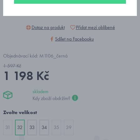
Dotaz na produkt
Přidat mezi oblíbené
Sdílet na Facebooku
Objednávací kód: M1106_černá
1 597 Kč
1 198 Kč
skladem
Kdy zboží obdržím?
Zvolte velikost
31
32
33
34
35
39