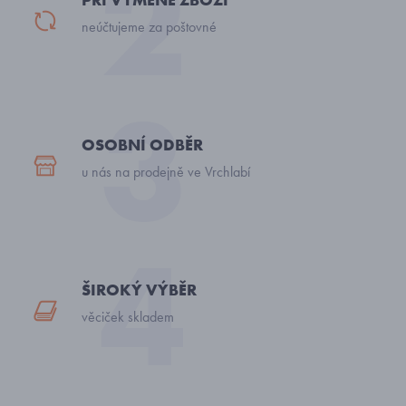
neúčtujeme za poštovné
OSOBNÍ ODBĚR
u nás na prodejně ve Vrchlabí
ŠIROKÝ VÝBĚR
věciček skladem