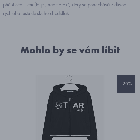
přičíst cca 1 cm (to je ,,nadměrek", který se ponechává z důvodu
rychlého růstu dětského chodidla).
Mohlo by se vám líbit
-20%