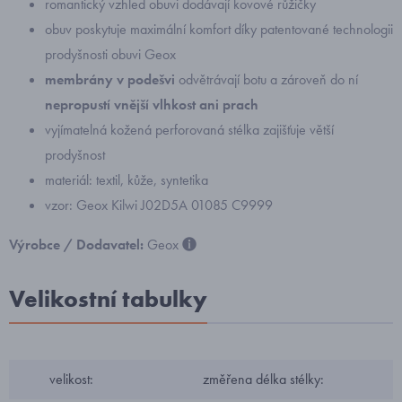
romantický vzhled obuvi dodávají kovové růžičky
obuv poskytuje maximální komfort díky patentované technologii
prodyšnosti obuvi Geox
membrány v podešvi
odvětrávají botu a zároveň do ní
nepropustí vnější vlhkost ani prach
vyjímatelná kožená perforovaná stélka zajišťuje větší
prodyšnost
materiál: textil, kůže, syntetika
vzor:
Geox Kilwi J02D5A 01085 C9999
Výrobce / Dodavatel:
Geox
Velikostní tabulky
velikost:
změřena délka stélky: