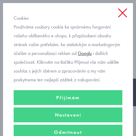
Cookies
Používáme soubory cookie ke správnému fungování
dívčí
vašeho oblíbeného e-shopu, k přizpůsobení obsahu
stránek vašim potřebám, ke statistickým a marketingovým
černé sneakers Geox Kilwi
účelům a personalizaci reklam od
Googlu
i dalších
J02D5A
společností. Kliknutím na tlačítko Přijmout vše nám udělíte
souhlas s jejich sběrem a zpracováním a my vám
poskytneme ten nejlepší zážitek z nakupování.
-25%
Přijímám
Nastavení
Odmítnout