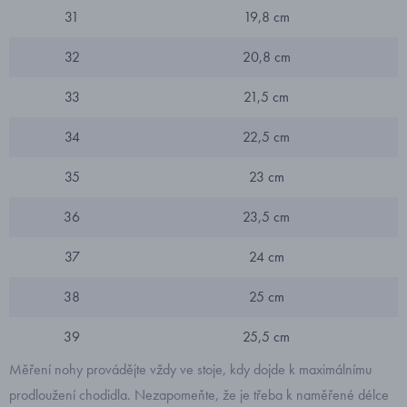
31
19,8 cm
32
20,8 cm
33
21,5 cm
34
22,5 cm
35
23 cm
36
23,5 cm
37
24 cm
38
25 cm
39
25,5 cm
Měření nohy provádějte vždy ve stoje, kdy dojde k maximálnímu
prodloužení chodidla. Nezapomeňte, že je třeba k naměřené délce