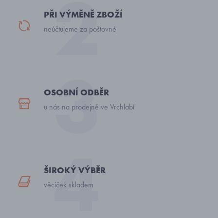
PŘI VÝMĚNĚ ZBOŽÍ
neúčtujeme za poštovné
OSOBNÍ ODBĚR
u nás na prodejně ve Vrchlabí
ŠIROKÝ VÝBĚR
věciček skladem