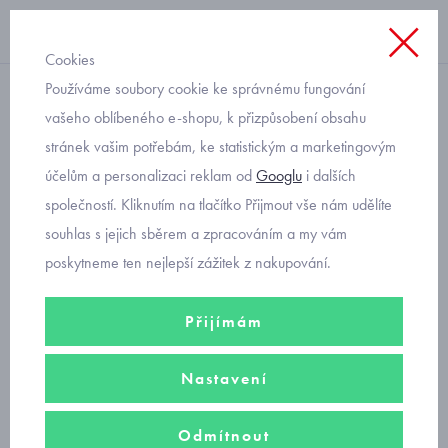
Cookies
Používáme soubory cookie ke správnému fungování
Úvod
vašeho oblíbeného e-shopu, k přizpůsobení obsahu
stránek vašim potřebám, ke statistickým a marketingovým
české nízké kotníčkové
účelům a personalizaci reklam od
Googlu
i dalších
ponožky Trepon vel. 16-18
společností. Kliknutím na tlačítko Přijmout vše nám udělíte
souhlas s jejich sběrem a zpracováním a my vám
Dotaz na produkt
Přidat mezi oblíbené
poskytneme ten nejlepší zážitek z nakupování.
Sdílet na Facebooku
Přijímám
Objednávací kód: H2064_béžová
Nastavení
Popis zboží
Odmítnout