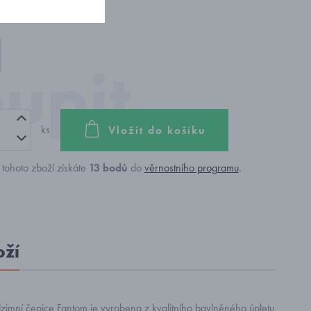
ks
Vložit do košíku
tohoto zboží získáte
13
bodů
do
věrnostního programu
.
oží
dzimní čepice Fantom je vyrobena z kvalitního bavlněného úpletu