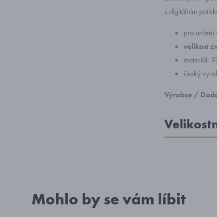
s digitálním potis
pro určení 
velikost z
materiál: 
český výro
Výrobce / Doda
Velikost
Mohlo by se vám líbit