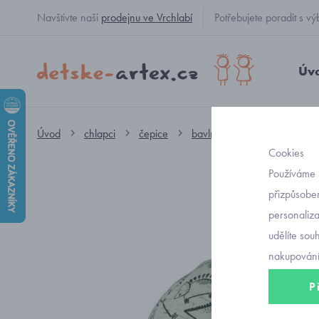
Navštivte naši
prodejnu ve Vrchlabí
Potřebujete poradit s
Úv
Úvod
chlapci
čepice
bavlněné
chlapecká bav
Cookies
Používáme 
přizpůsoben
personaliz
udělíte sou
nakupování
P