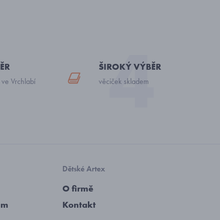
ĚR
ŠIROKÝ VÝBĚR
 ve Vrchlabí
věciček skladem
Dětské Artex
O firmě
am
Kontakt