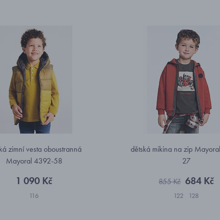
ká zimní vesta oboustranná
dětská mikina na zip Mayora
Mayoral 4392-58
27
1 090 Kč
684 Kč
855 Kč
116
122
128