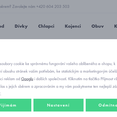
 výběrem? Zavolejte nám +420 604 203 503
od
Dívky
Chlapci
Kojenci
Obuv
K
lněná čepice s dinosaury
soubory cookie ke správnému fungování vašeho oblíbeného e-shopu, k
Objednávací kód
chlape
í obsahu stránek vašim potřebám, ke statistickým a marketingovým účel
aci reklam od
Googlu
i dalších společností. Kliknutím na tlačítko Přijmout 
dinosa
hlas s jejich sběrem a zpracováním a my vám poskytneme ten nejlepší záž
.
řijímám
Nastavení
Odmítn
269 K