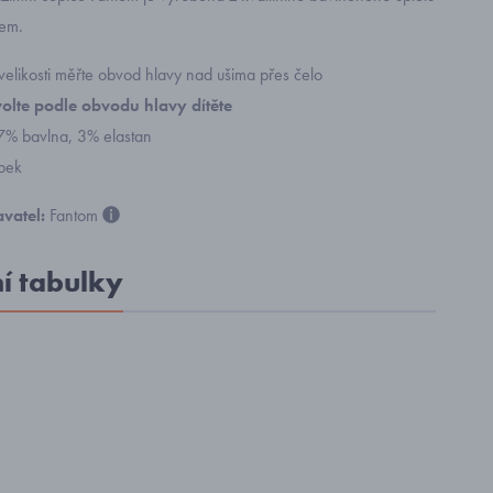
kem.
velikosti měřte obvod hlavy nad ušima přes čelo
volte podle obvodu hlavy dítěte
97% bavlna, 3% elastan
bek
vatel:
Fantom
ní tabulky