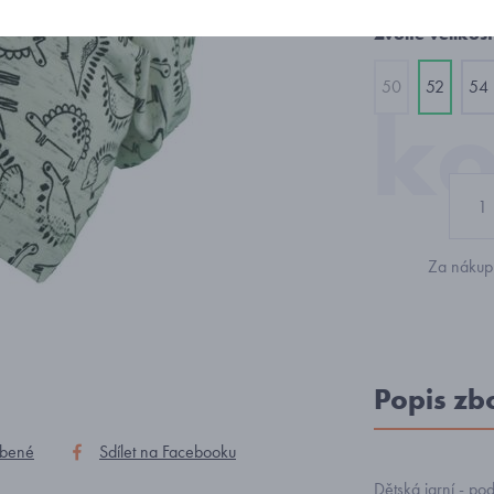
Zvolte velikost
50
52
54
Za nákup 
Popis zb
íbené
Sdílet na Facebooku
Dětská jarní - po