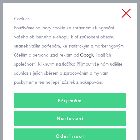
Cookies
Používáme soubory cookie ke správnému fungování
riflové
vašeho oblíbeného e-shopu, k přizpůsobení obsahu
stránek vašim potřebám, ke statistickým a marketingovým
chlapecké džínové bermudy
účelům a personalizaci reklam od
Googlu
i dalších
Mayoral 6214-68
společností. Kliknutím na tlačítko Přijmout vše nám udělíte
souhlas s jejich sběrem a zpracováním a my vám
poskytneme ten nejlepší zážitek z nakupování.
Přijímám
Nastavení
Odmítnout