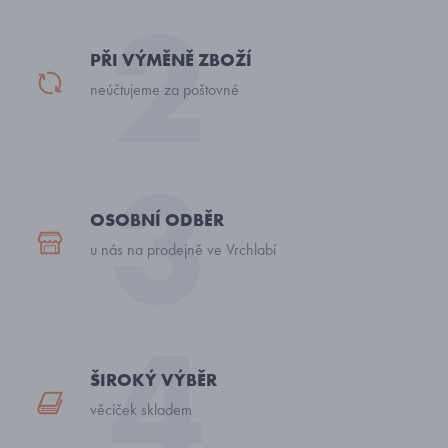
PŘI VÝMĚNĚ ZBOŽÍ
neúčtujeme za poštovné
OSOBNÍ ODBĚR
u nás na prodejně ve Vrchlabí
ŠIROKÝ VÝBĚR
věciček skladem