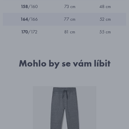
158
/160
73 cm
48 cm
164
/166
77 cm
52 cm
170
/172
81 cm
55 cm
Mohlo by se vám líbit