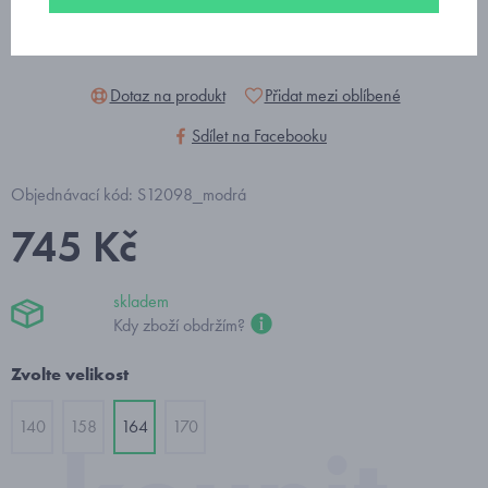
Dotaz na produkt
Přidat mezi oblíbené
Sdílet na Facebooku
Objednávací kód: S12098_modrá
745 Kč
skladem
Kdy zboží obdržím?
Zvolte velikost
140
158
164
170