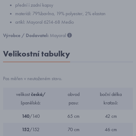
přední i zadní kapsy
materiál: 79%bavlna, 19% polyester, 2% elastan
artikl: Mayoral 6214-68 Medio
Výrobce / Dodavatel:
Mayoral
Velikostní tabulky
Pas měřen v neutaženém stavu.
velikost
česká/
obvod
boční délka
španělská:
pasu:
kraťasů:
140
/140
65 cm
42 cm
152
/152
70 cm
46 cm