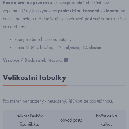
Pas na širokou pruženku
umožňuje snadné oblékání bez
zapínání. Džíny jsou vybaveny
praktickými kapsami s klopami
na
bocích nohavic, které dodávají styl a zároveň poskytují dostatek místa
pro drobnosti.
kapsy na bocích jsou na patenty
materiál: 82% bavlna, 17% polyester, 1% elastan
Výrobce / Dodavatel:
Mayoral
Velikostní tabulky
Pas měřen nenatažený - neutažený, šňůrkou lze pas utáhnout.
velikost
česká/
boční délka
obvod pasu:
španělská:
kalhot: