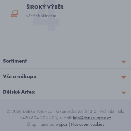
ŠIROKÝ VÝBĚR
věciček skladem
Sortiment
Vše o nákupu
Dětské Artex
© 2026 Dětské-Artex.cz - Krkonošská 27, 543 01 Vrchlabí - tel.:
+420 604 203 503, e-mail:
info@detske-artex.cz
Shop máme od
wpj.cz
|
Nastavení cookies