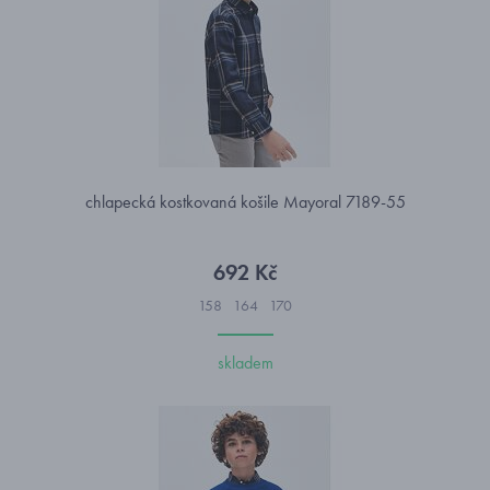
chlapecká kostkovaná košile Mayoral 7189-55
692 Kč
158
164
170
skladem