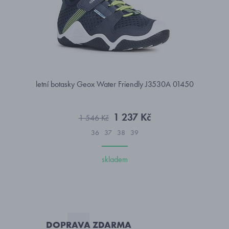
letní botasky Geox Water Friendly J3530A 01450
1 237 Kč
1 546 Kč
36
37
38
39
skladem
DOPRAVA ZDARMA