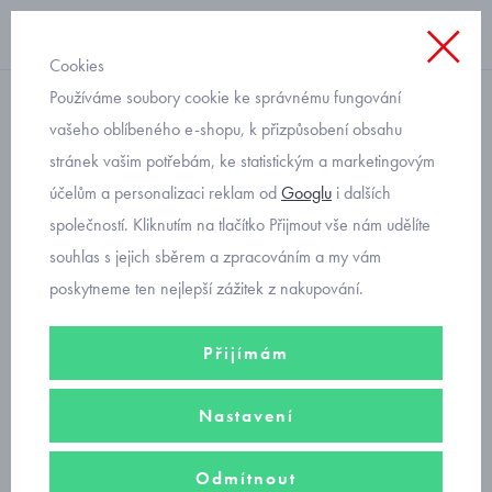
Cookies
Používáme soubory cookie ke správnému fungování
rifle
vašeho oblíbeného e-shopu, k přizpůsobení obsahu
stránek vašim potřebám, ke statistickým a marketingovým
chlapecké džíny na gumu
účelům a personalizaci reklam od
Googlu
i dalších
soft Mayoral 7560-27
společností. Kliknutím na tlačítko Přijmout vše nám udělíte
souhlas s jejich sběrem a zpracováním a my vám
poskytneme ten nejlepší zážitek z nakupování.
Přijímám
Nastavení
Odmítnout