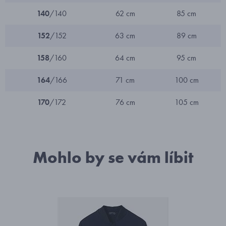
140
/140
62 cm
85 cm
152
/152
63 cm
89 cm
158
/160
64 cm
95 cm
164
/166
71 cm
100 cm
170
/172
76 cm
105 cm
Mohlo by se vám líbit