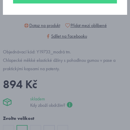
Dotaz na produkt
Přidat mezi oblíbené
Sdílet na Facebooku
Objednávací kód: Y19733_modrá tm.
Chlapecké měkké elastické džíny s pohodlnou gumou v pase a
praktickými kapsami na patenty.
894 Kč
skladem
Kdy zboží obdržím?
Zvolte velikost