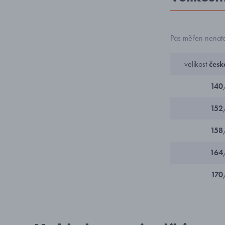
Pas měřen nenata
velikost
česk
140
152
158
164
170