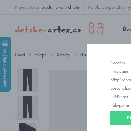
Navštivte naši
prodejnu ve Vrchlabí
Potřebujete poradit s
Úv
Úvod
chlapci
Kalhoty
rifle
chlapecké kalhot
Cookies
Používáme 
přizpůsoben
personaliz
udělíte sou
nakupování
P