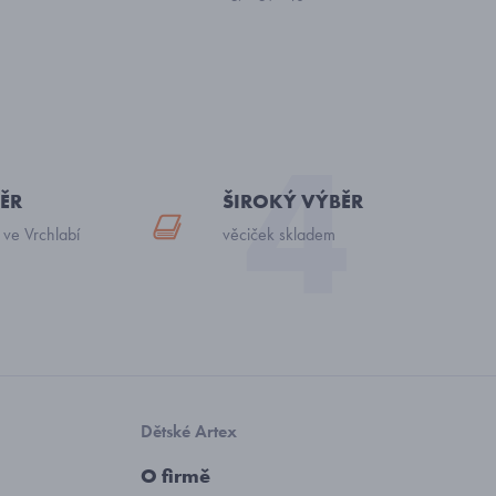
ĚR
ŠIROKÝ VÝBĚR
 ve Vrchlabí
věciček skladem
Dětské Artex
O firmě