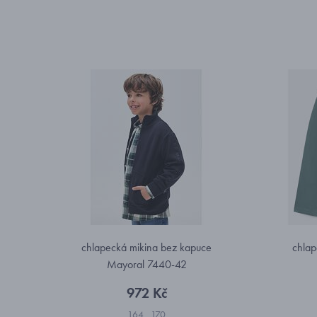
chlapecká mikina bez kapuce
chlap
Mayoral 7440-42
972 Kč
164
170