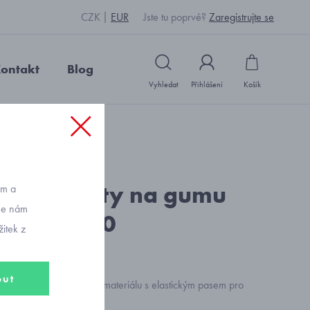
CZK
EUR
Jste tu poprvé?
Zaregistrujte se
ontakt
Blog
Vyhledat
Přihlášení
Košík
d: Y19732_modrá
cké kalhoty na gumu
ům a
vše nám
al 7563-50
itek z
out
ger kalhoty z pružného materiálu s elastickým pasem pro
í a volnost pohybu.