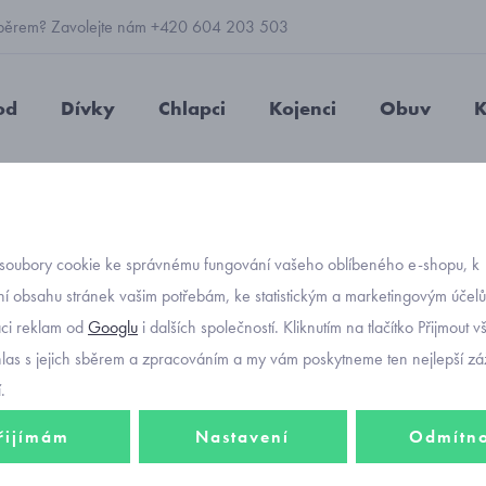
 výběrem? Zavolejte nám +420 604 203 503
od
Dívky
Chlapci
Kojenci
Obuv
K
y na gumu Mayoral 7563-50
soubory cookie ke správnému fungování vašeho oblíbeného e-shopu, k
Objednávací kó
chlape
í obsahu stránek vašim potřebám, ke statistickým a marketingovým účel
aci reklam od
Googlu
i dalších společností. Kliknutím na tlačítko Přijmout 
Mayor
hlas s jejich sběrem a zpracováním a my vám poskytneme ten nejlepší záž
.
řijímám
Nastavení
Odmítn
Stylové modré jog
maximální pohodl