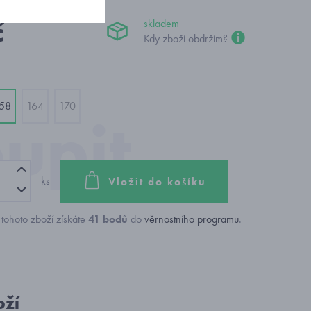
č
skladem
Kdy zboží obdržím?
58
164
170
ks
Vložit do košíku
tohoto zboží získáte
41
bodů
do
věrnostního programu
.
oží