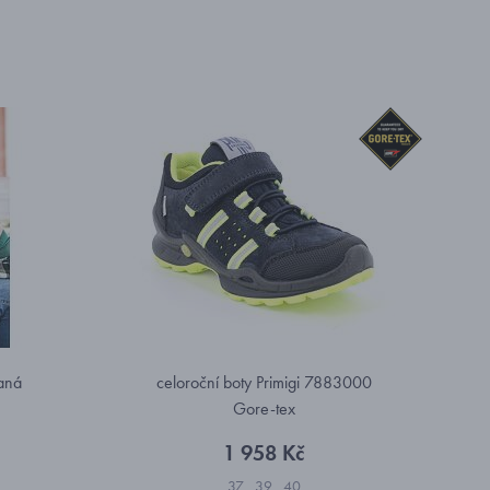
aná
celoroční boty Primigi 7883000
Gore-tex
1 958 Kč
37
39
40