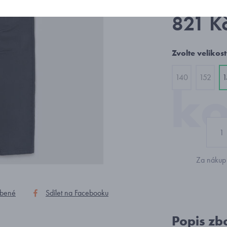
821 K
Zvolte velikost
140
152
1
Za nákup 
íbené
Sdílet na Facebooku
Popis zb