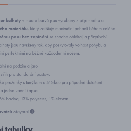
ger kalhoty
v modré barvě jsou vyrobeny z příjemného a
ého materiálu
, který zajišťuje maximální pohodlí během celého
ckému pasu bez zapínání
se snadno oblékají a přizpůsobí
lhoty jsou navrženy tak, aby poskytovaly volnost pohybu a
činí perfektními na běžné každodenní nošení.
ální na podzim a jaro
střih pro standardní postavu
oké pruženky s tunýlkem a šňůrkou pro případné dotažení
 a jedna zadní kapsa
86% bavlna, 13% polyester, 1% elastan
vatel:
Mayoral
ní tabulky