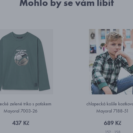
Mohlo by se vám líbit
ecké zelené triko s potiskem
chlapecká košile kostkov
Mayoral 7003-26
Mayoral 7188-51
437 Kč
689 Kč
152
158