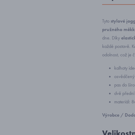
Tyto
stylové jog
pružného měkk
dne. Díky
elasti
každé postavě. Ka
odolnost, což je 
kalhoty ide
osvědčený 
pas do šir
dvě přední
materiál: 
Výrobce / Doda
Velikost