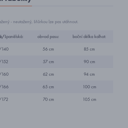
žený - neutažený, šňůrkou lze pas utáhnout.
á/
španělská:
obvod pasu:
boční délka kalhot:
/140
56 cm
85 cm
/152
57 cm
90 cm
/160
62 cm
94 cm
/166
65 cm
100 cm
/172
70 cm
105 cm