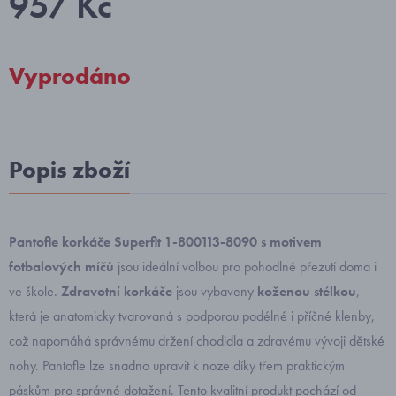
957 Kč
Vyprodáno
Popis zboží
Pantofle korkáče Superfit 1-800113-8090 s motivem
fotbalových míčů
jsou ideální volbou pro pohodlné přezutí doma i
ve škole.
Zdravotní korkáče
jsou vybaveny
koženou stélkou
,
která je anatomicky tvarovaná s podporou podélné i příčné klenby,
což napomáhá správnému držení chodidla a zdravému vývoji dětské
nohy. Pantofle lze snadno upravit k noze díky třem praktickým
páskům pro správné dotažení. Tento kvalitní produkt pochází od