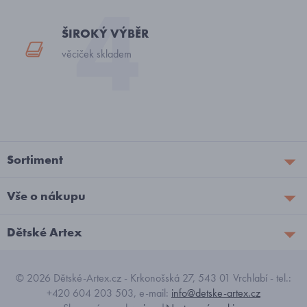
ŠIROKÝ VÝBĚR
věciček skladem
Sortiment
Vše o nákupu
Dětské Artex
© 2026 Dětské-Artex.cz - Krkonošská 27, 543 01 Vrchlabí - tel.:
+420 604 203 503, e-mail:
info@detske-artex.cz