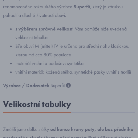
renomovaného rakouského výrobce
Superfit
, který je zárukou
pohodlí a dlouhé životnosti obuvi.
s výběrem správné velikosti
Vám pomůže níže uvedená
velikostní tabulka
šíře obuvi M (mittel) IV je určena pro střední nohu klasickou,
kterou má cca 80% populace
materiál vrchní a podešev: syntetika
vnitřní materiál: kožená stélka, syntetické pásky uvnitř s textilií
Výrobce / Dodavatel:
Superfit
Velikostní tabulky
Změřili jsme délku stélky
od konce hrany paty, ale bez předního
zvednutého okraje (hrany před prsty)
= čistá nášlapová plocha.