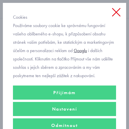
Cookies
Používáme soubory cookie ke správnému fungování
chlapecké zdravotní pantofle
vašeho oblíbeného e-shopu, k přizpůsobení obsahu
stránek vašim potřebám, ke statistickým a marketingovým
chlapecké pantofle Superfit
účelům a personalizaci reklam od
Googlu
i dalších
1-800113-8090 fotbalové
společností. Kliknutím na tlačítko Přijmout vše nám udělíte
souhlas s jejich sběrem a zpracováním a my vám
poskytneme ten nejlepší zážitek z nakupování.
Přijímám
Nastavení
Odmítnout