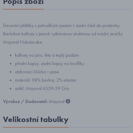
Popis zboží
Decentní pláťáky s pohodlným pasem v zadní části do pruženky.
Bavlněné kalhoty s jemně vytkávanou strukturou od módní značky
Mayoral Nukutavake.
kalhoty na jaro, léto a teplý podzim
přední kapsy, zadní kapsy na knoflíky
utahovací šňůrka v pase
materiál: 98% bavlna, 2% elastan
artikl: Mayoral 6559-59 Gris
Výrobce / Dodavatel:
Mayoral
Velikostní tabulky