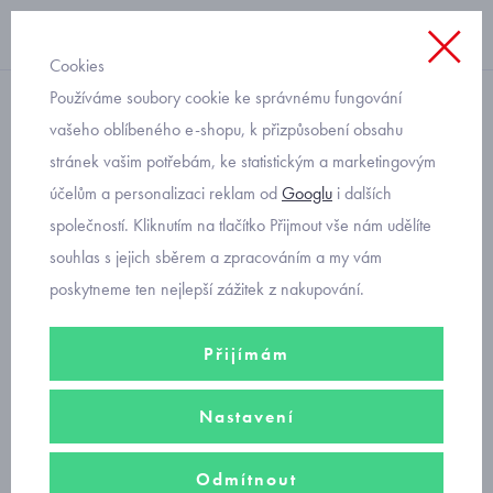
Cookies
Používáme soubory cookie ke správnému fungování
plátěné
vašeho oblíbeného e-shopu, k přizpůsobení obsahu
stránek vašim potřebám, ke statistickým a marketingovým
chlapecké plátěné chino
účelům a personalizaci reklam od
Googlu
i dalších
kalhoty Mayoral 6559-59
společností. Kliknutím na tlačítko Přijmout vše nám udělíte
velikost 170
souhlas s jejich sběrem a zpracováním a my vám
poskytneme ten nejlepší zážitek z nakupování.
Přijímám
Nastavení
Odmítnout