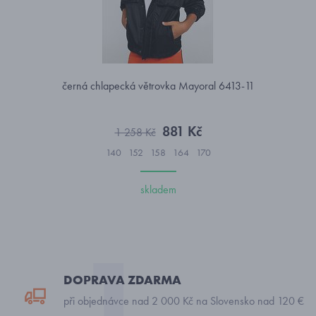
černá chlapecká větrovka Mayoral 6413-11
881 Kč
1 258 Kč
140
152
158
164
170
skladem
DOPRAVA ZDARMA
při objednávce nad 2 000 Kč na Slovensko nad 120 €