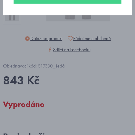
Dotaz na produkt
Přidat mezi oblíbené
Sdílet na Facebooku
Objednávací kód: S19330_šedá
843 Kč
Vyprodáno