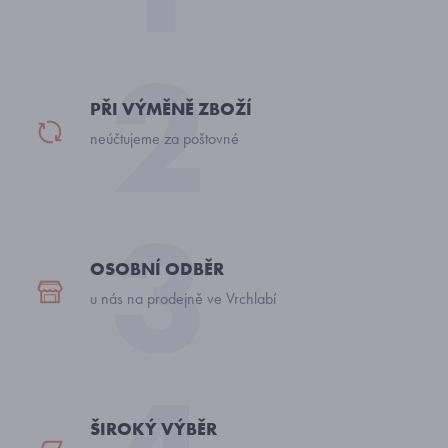
PŘI VÝMĚNĚ ZBOŽÍ
neúčtujeme za poštovné
OSOBNÍ ODBĚR
u nás na prodejně ve Vrchlabí
ŠIROKÝ VÝBĚR