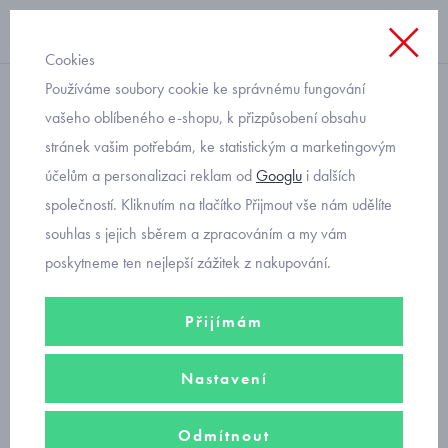
Cookies
Používáme soubory cookie ke správnému fungování
s límečkem
vašeho oblíbeného e-shopu, k přizpůsobení obsahu
stránek vašim potřebám, ke statistickým a marketingovým
chlapecké polo triko s pruhy
účelům a personalizaci reklam od
Googlu
i dalších
na rukávech Mayoral 6104-
společností. Kliknutím na tlačítko Přijmout vše nám udělíte
61
souhlas s jejich sběrem a zpracováním a my vám
poskytneme ten nejlepší zážitek z nakupování.
Přijímám
Nastavení
Odmítnout