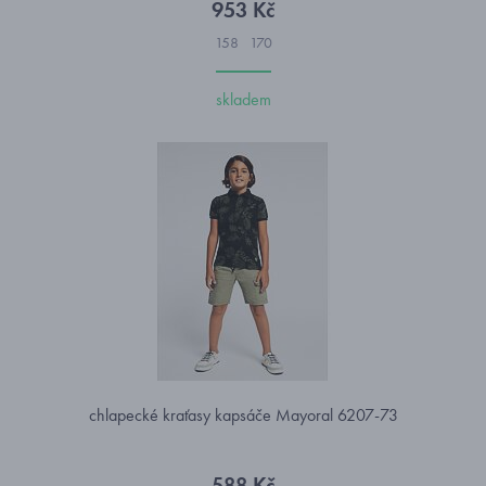
953 Kč
158
170
skladem
chlapecké kraťasy kapsáče Mayoral 6207-73
588 Kč