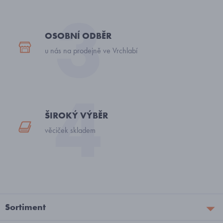
OSOBNÍ ODBĚR
u nás na prodejně ve Vrchlabí
ŠIROKÝ VÝBĚR
věciček skladem
Sortiment