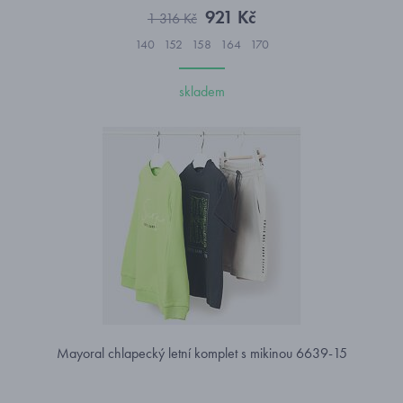
921 Kč
1 316 Kč
140
152
158
164
170
skladem
Mayoral chlapecký letní komplet s mikinou 6639-15