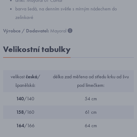
artikl: Mayoral 61 Caviar
barva šedá, na denním světle s mírným nádechem do
zelinkavé
Výrobce / Dodavatel:
Mayoral
Velikostní tabulky
velikost
česká
/
délka zad měřena od středu krku od švu
španělská:
pod límečkem:
140
/140
54 cm
158
/160
61 cm
164
/166
64 cm