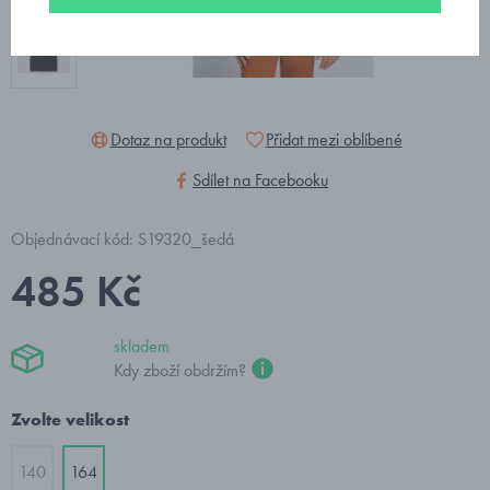
Dotaz na produkt
Přidat mezi oblíbené
Sdílet na Facebooku
Objednávací kód: S19320_šedá
485 Kč
skladem
Kdy zboží obdržím?
Zvolte velikost
140
164