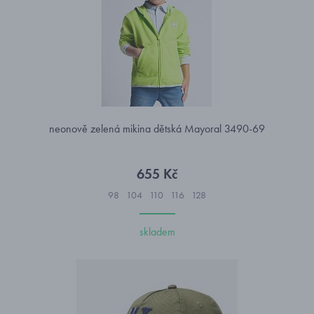
neonově zelená mikina dětská Mayoral 3490-69
655 Kč
98
104
110
116
128
skladem