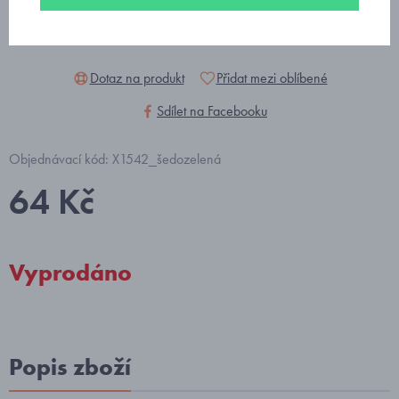
Dotaz na produkt
Přidat mezi oblíbené
Sdílet na Facebooku
Objednávací kód: X1542_šedozelená
64 Kč
Vyprodáno
Popis zboží