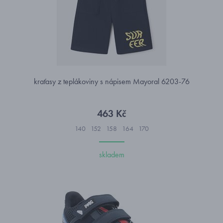
kraťasy z teplákoviny s nápisem Mayoral 6203-76
463 Kč
140
152
158
164
170
skladem