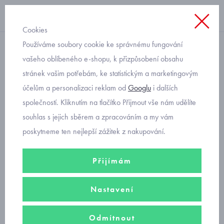
Cookies
Používáme soubory cookie ke správnému fungování
klasické
vašeho oblíbeného e-shopu, k přizpůsobení obsahu
stránek vašim potřebám, ke statistickým a marketingovým
chlapecké ponožky Trepon
účelům a personalizaci reklam od
Googlu
i dalších
míče
společností. Kliknutím na tlačítko Přijmout vše nám udělíte
souhlas s jejich sběrem a zpracováním a my vám
poskytneme ten nejlepší zážitek z nakupování.
Přijímám
Nastavení
Odmítnout