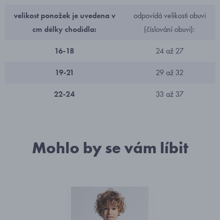
velikost ponožek je uvedena v
odpovídá velikosti obuvi
cm délky chodidla:
(číslování obuvi):
16-18
24 až 27
19-21
29 až 32
22-24
33 až 37
Mohlo by se vám líbit