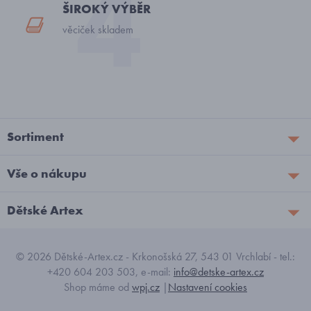
ŠIROKÝ VÝBĚR
věciček skladem
Sortiment
Vše o nákupu
Dětské Artex
© 2026 Dětské-Artex.cz - Krkonošská 27, 543 01 Vrchlabí - tel.:
+420 604 203 503, e-mail:
info@detske-artex.cz
Shop máme od
wpj.cz
|
Nastavení cookies