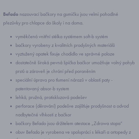
Befado
nazouvací bačkory na gumičku jsou velmi pohodlné
přezůvky pro chlapce do školy i na doma.
vyměkčená vnitřní stélka systémem soft-b systém
bačkory vyrobeny z kvalitních prodyšných materiálů
vyztužený opatek fixuje chodidlo ve správné poloze
dostatečně široká pevná špička bačkor umožňuje volný pohyb
prstů a zároveň je chrání před poraněním
speciální úprava pro tlumení nárazů v oblasti paty -
patentovaný absor-b system
lehká, pružná, protiskluzová podešev
perforace (děrování) podešve zajišťuje prodyšnost a odvod
nadbytečné vlhkosti z bačkor
bačkory Befado jsou držitelem atestace „Zdrowa stopa“
obuv Befado je vyrobena ve spolupráci s lékaři a ortopedy z