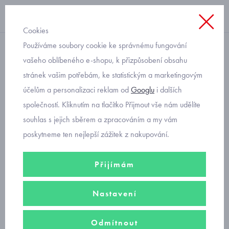
Cookies
Používáme soubory cookie ke správnému fungování
domácí obuv nazouvací
vašeho oblíbeného e-shopu, k přizpůsobení obsahu
stránek vašim potřebám, ke statistickým a marketingovým
chlapecké přezůvky Befado
účelům a personalizaci reklam od
Googlu
i dalších
s červeným autem 290Y269
společností. Kliknutím na tlačítko Přijmout vše nám udělíte
souhlas s jejich sběrem a zpracováním a my vám
poskytneme ten nejlepší zážitek z nakupování.
Přijímám
Nastavení
Odmítnout