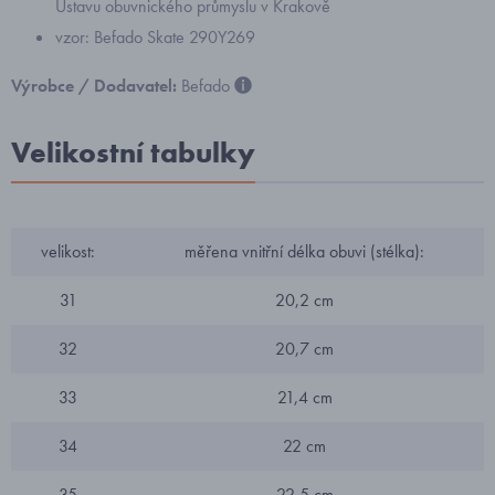
Ústavu obuvnického průmyslu v Krakově
vzor: Befado Skate 290Y269
Výrobce / Dodavatel:
Befado
Velikostní tabulky
velikost:
měřena vnitřní délka obuvi (stélka):
31
20,2 cm
32
20,7 cm
33
21,4 cm
34
22 cm
35
22,5 cm