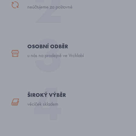
neúčtujeme za poštovné
OSOBNÍ ODBĚR
u nás na prodejně ve Vrchlabí
ŠIROKÝ VÝBĚR
věciček skladem