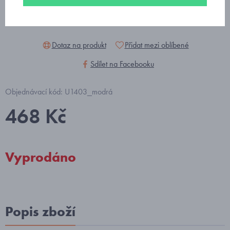
Dotaz na produkt
Přidat mezi oblíbené
Sdílet na Facebooku
Objednávací kód: U1403_modrá
468 Kč
Vyprodáno
Popis zboží