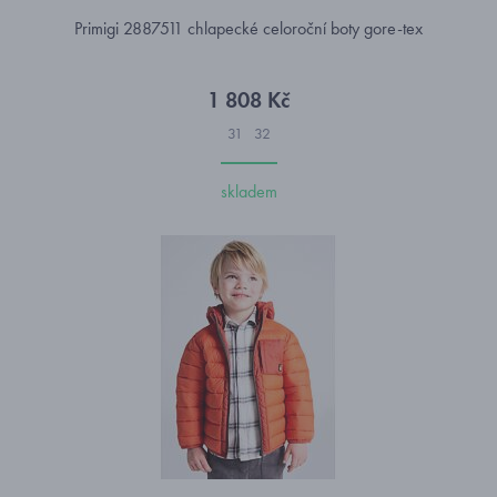
Primigi 2887511 chlapecké celoroční boty gore-tex
1 808 Kč
31
32
skladem