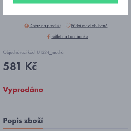
Dotaz na produkt
Přidat mezi oblíbené
Sdílet na Facebooku
Objednávací kód: U1324_modrá
581 Kč
Vyprodáno
Popis zboží