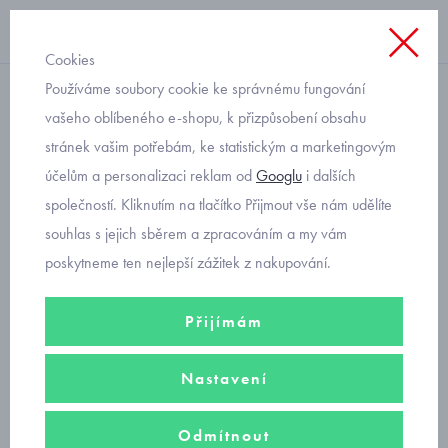
Cookies
Používáme soubory cookie ke správnému fungování
letní pyžamo
vašeho oblíbeného e-shopu, k přizpůsobení obsahu
stránek vašim potřebám, ke statistickým a marketingovým
chlapecké pyžamo s kraťasy
účelům a personalizaci reklam od
Googlu
i dalších
Cornette route 66 790/103
společností. Kliknutím na tlačítko Přijmout vše nám udělíte
souhlas s jejich sběrem a zpracováním a my vám
poskytneme ten nejlepší zážitek z nakupování.
Přijímám
Nastavení
Odmítnout