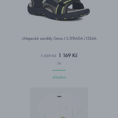
chlapecké sandály Geox J S.STRADA J1524A
1 169 Kč
1 559 Kč
38
skladem