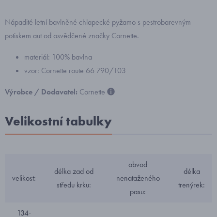
Nápadité letní bavlněné chlapecké pyžamo s pestrobarevným
potiskem aut od osvědčené značky Cornette.
materiál: 100% bavlna
vzor: Cornette route 66 790/103
Výrobce / Dodavatel:
Cornette
Velikostní tabulky
obvod
délka zad od
délka
velikost:
nenataženého
středu krku:
trenýrek:
pasu:
134-