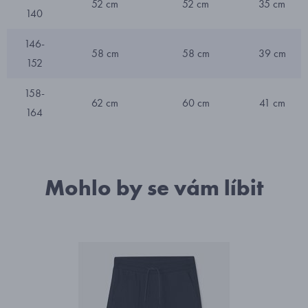
52 cm
52 cm
35 cm
140
146-
58 cm
58 cm
39 cm
152
158-
62 cm
60 cm
41 cm
164
Mohlo by se vám líbit