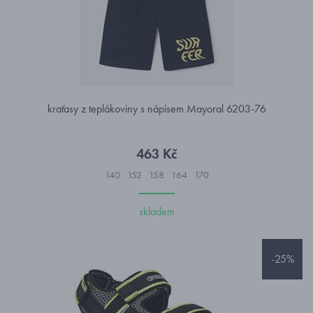
kraťasy z teplákoviny s nápisem Mayoral 6203-76
463 Kč
140
152
158
164
170
skladem
-25%