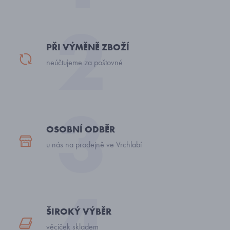
PŘI VÝMĚNĚ ZBOŽÍ
neúčtujeme za poštovné
OSOBNÍ ODBĚR
u nás na prodejně ve Vrchlabí
ŠIROKÝ VÝBĚR
věciček skladem