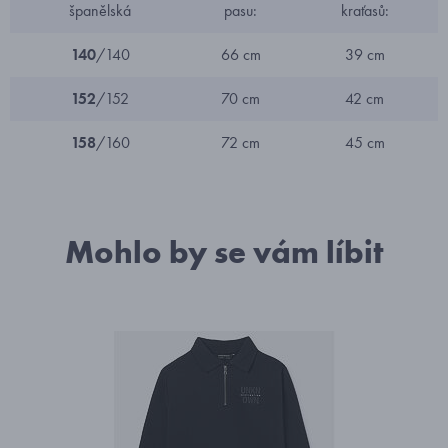
španělská
pasu:
kraťasů:
140
/140
66 cm
39 cm
152
/152
70 cm
42 cm
158
/160
72 cm
45 cm
Mohlo by se vám líbit