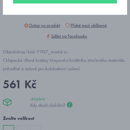
Dotaz na produkt
Přidat mezi oblíbené
Sdílet na Facebooku
Objednávací kód: Y1927_modrá sv.
Chlapecké riflové kraťasy Mayoral z kvalitního strečového materiálu,
pohodlné a stylové pro každodenní nošení.
561 Kč
skladem
Kdy zboží obdržím?
Zvolte velikost