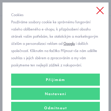
Cookies
Používáme soubory cookie ke správnému fungování
riflové
vašeho oblíbeného e-shopu, k přizpůsobení obsahu
stránek vašim potřebám, ke statistickým a marketingovým
chlapecké riflové kraťasy
účelům a personalizaci reklam od
Googlu
i dalších
Mayoral 6203-20
společností. Kliknutím na tlačítko Přijmout vše nám udělíte
souhlas s jejich sběrem a zpracováním a my vám
poskytneme ten nejlepší zážitek z nakupování.
Přijímám
Nastavení
Odmítnout