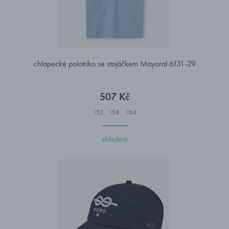
chlapecké polotriko se stojáčkem Mayoral 6131-29
507 Kč
152
158
164
skladem