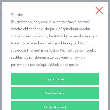
Cookies
Používáme soubory cookie ke správnému fungování
tepláky
vašeho oblíbeného e-shopu, k přizpůsobení obsahu
stránek vašim potřebám, ke statistickým a marketingovým
chlapecké tepláky Mayoral
účelům a personalizaci reklam od
Googlu
i dalších
6528-83
společností. Kliknutím na tlačítko Přijmout vše nám udělíte
souhlas s jejich sběrem a zpracováním a my vám
poskytneme ten nejlepší zážitek z nakupování.
Přijímám
Nastavení
Odmítnout