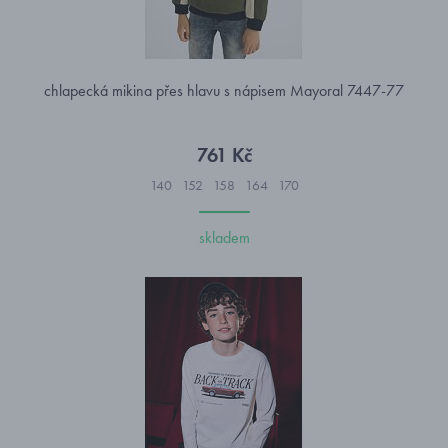
chlapecká mikina přes hlavu s nápisem Mayoral 7447-77
761 Kč
140
152
158
164
170
skladem