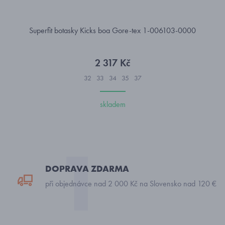
Superfit botasky Kicks boa Gore-tex 1-006103-0000
2 317 Kč
32
33
34
35
37
skladem
DOPRAVA ZDARMA
při objednávce nad 2 000 Kč na Slovensko nad 120 €