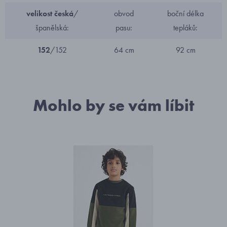
velikost česká
/
obvod
boční délka
španělská:
pasu:
tepláků:
152
/152
64 cm
92 cm
Mohlo by se vám líbit