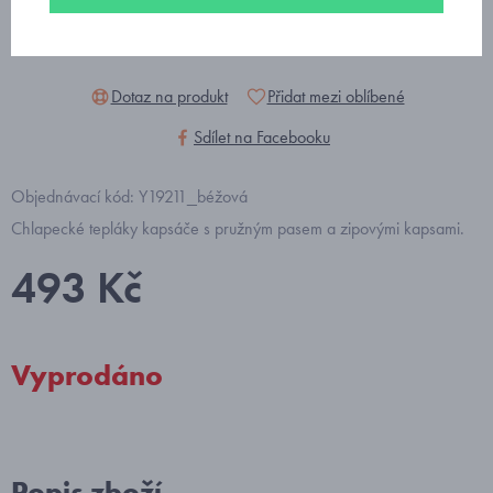
Dotaz na produkt
Přidat mezi oblíbené
Sdílet na Facebooku
Objednávací kód: Y19211_béžová
Chlapecké tepláky kapsáče s pružným pasem a zipovými kapsami.
493 Kč
Vyprodáno
Popis zboží