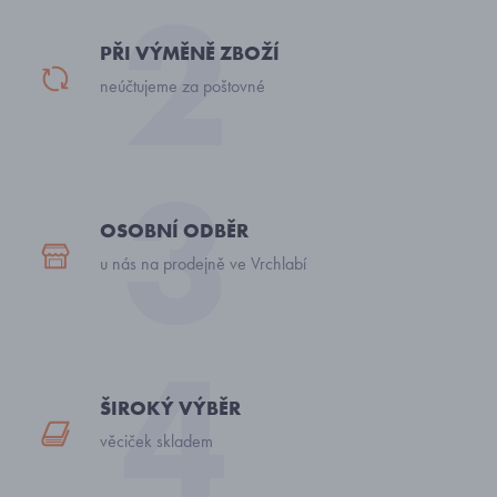
PŘI VÝMĚNĚ ZBOŽÍ
neúčtujeme za poštovné
OSOBNÍ ODBĚR
u nás na prodejně ve Vrchlabí
ŠIROKÝ VÝBĚR
věciček skladem