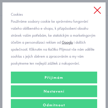
Cookies
Používáme soubory cookie ke správnému fungování
s krátkým rukávem
vašeho oblíbeného e-shopu, k přizpůsobení obsahu
stránek vašim potřebám, ke statistickým a marketingovým
chlapecké tričko surf
účelům a personalizaci reklam od
Googlu
i dalších
Mayoral Nukutavake 6004-
společností. Kliknutím na tlačítko Přijmout vše nám udělíte
41
souhlas s jejich sběrem a zpracováním a my vám
poskytneme ten nejlepší zážitek z nakupování.
Přijímám
Nastavení
Odmítnout