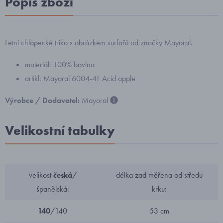
Popis zboží
Letní chlapecké triko s obrázkem surfařů od značky Mayoral.
materiál: 100% bavlna
artikl: Mayoral 6004-41 Acid apple
Výrobce / Dodavatel:
Mayoral
Velikostní tabulky
velikost
česká
/
délka zad měřena od středu
španělská:
krku:
140
/140
53 cm