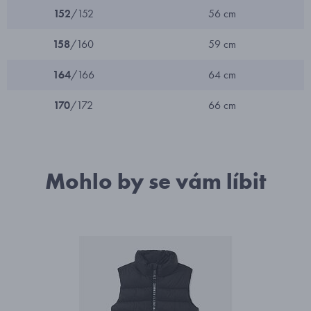
152
/152
56 cm
158
/160
59 cm
164
/166
64 cm
170
/172
66 cm
Mohlo by se vám líbit