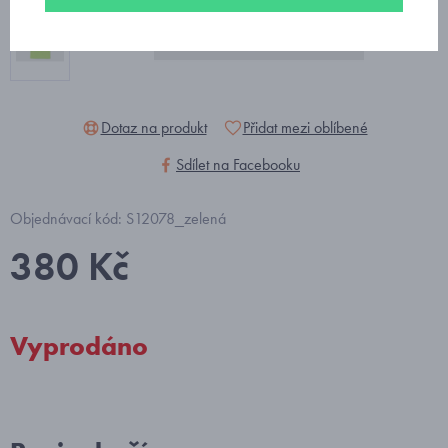
Dotaz na produkt
Přidat mezi oblíbené
Sdílet na Facebooku
Objednávací kód: S12078_zelená
380 Kč
Vyprodáno