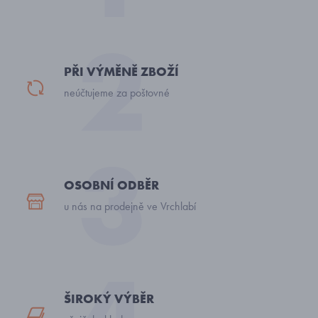
PŘI VÝMĚNĚ ZBOŽÍ
neúčtujeme za poštovné
OSOBNÍ ODBĚR
u nás na prodejně ve Vrchlabí
ŠIROKÝ VÝBĚR