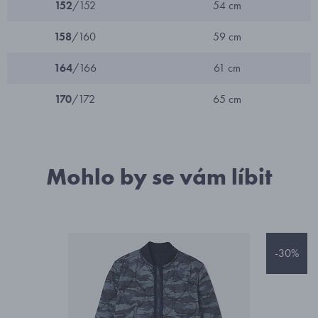
152
/152
54 cm
158
/160
59 cm
164
/166
61 cm
170
/172
65 cm
Mohlo by se vám líbit
-30%