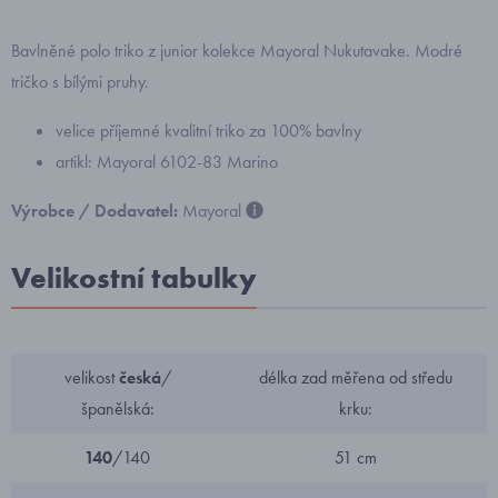
Bavlněné polo triko z junior kolekce Mayoral Nukutavake. Modré
tričko s bílými pruhy.
velice příjemné kvalitní triko za 100% bavlny
artikl: Mayoral 6102-83 Marino
Výrobce / Dodavatel:
Mayoral
Velikostní tabulky
velikost
česká
/
délka zad měřena od středu
španělská:
krku:
140
/140
51 cm