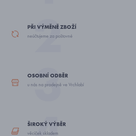
PŘI VÝMĚNĚ ZBOŽÍ
neúčtujeme za poštovné
OSOBNÍ ODBĚR
u nás na prodejně ve Vrchlabí
ŠIROKÝ VÝBĚR
věciček skladem