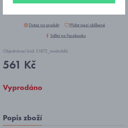
Dotaz na produkt
Přidat mezi oblíbené
Sdílet na Facebooku
Objednávací kód: S1872_modrobílá
561 Kč
Vyprodáno
Popis zboží