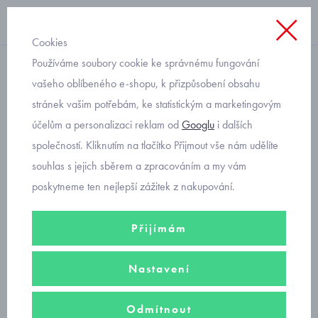
Cookies
Používáme soubory cookie ke správnému fungování
s límečkem
vašeho oblíbeného e-shopu, k přizpůsobení obsahu
stránek vašim potřebám, ke statistickým a marketingovým
chlapecké triko s límečkem
účelům a personalizaci reklam od
Googlu
i dalších
pruhované Mayoral 6102-83
společností. Kliknutím na tlačítko Přijmout vše nám udělíte
souhlas s jejich sběrem a zpracováním a my vám
poskytneme ten nejlepší zážitek z nakupování.
Přijímám
Nastavení
Odmítnout