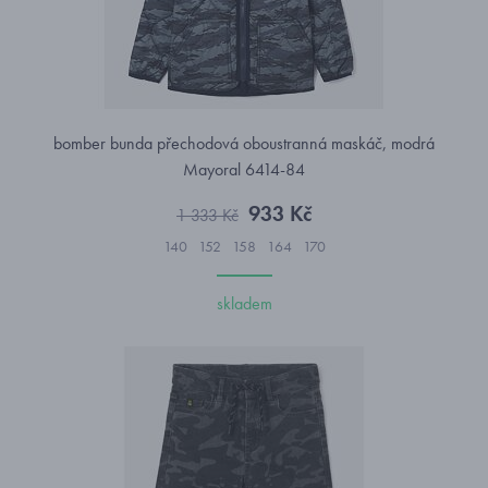
bomber bunda přechodová oboustranná maskáč, modrá
Mayoral 6414-84
933 Kč
1 333 Kč
140
152
158
164
170
skladem