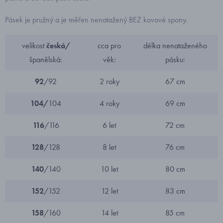
Pásek je pružný a je měřen nenatažený BEZ kovové spony.
velikost
česká/
cca pro
délka nenataženého
španělská:
věk:
pásku:
92
/92
2 roky
67 cm
104/
104
4 roky
69 cm
116
/116
6 let
72 cm
128
/128
8 let
76 cm
140
/140
10 let
80 cm
152
/152
12 let
83 cm
158
/160
14 let
85 cm