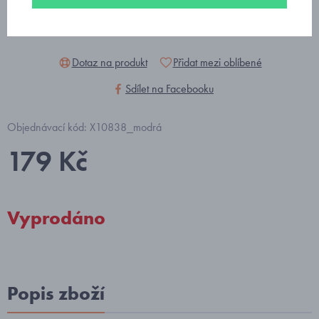
Dotaz na produkt
Přidat mezi oblíbené
Sdílet na Facebooku
Objednávací kód: X10838_modrá
179 Kč
Vyprodáno
Popis zboží