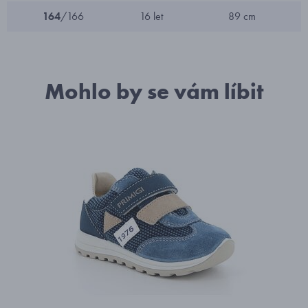
164
/166
16 let
89 cm
Mohlo by se vám líbit