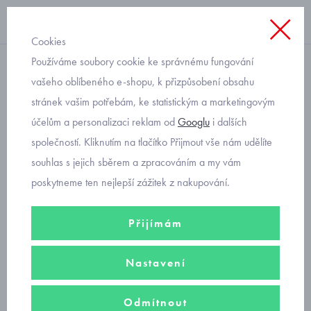
Cookies
Používáme soubory cookie ke správnému fungování
kšandy, pásky
vašeho oblíbeného e-shopu, k přizpůsobení obsahu
stránek vašim potřebám, ke statistickým a marketingovým
chlapecký pásek modrý
účelům a personalizaci reklam od
Googlu
i dalších
Mayoral 10727-58
společností. Kliknutím na tlačítko Přijmout vše nám udělíte
souhlas s jejich sběrem a zpracováním a my vám
poskytneme ten nejlepší zážitek z nakupování.
Přijímám
Nastavení
Odmítnout