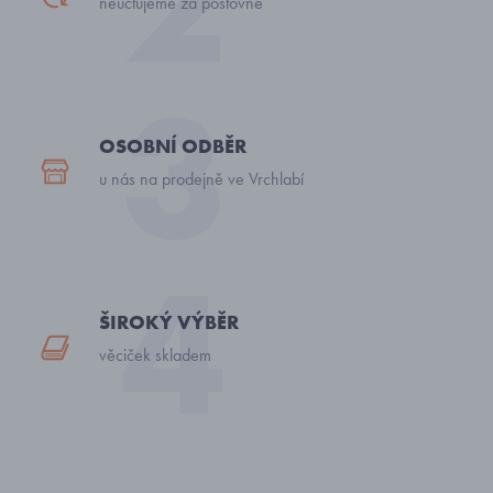
neúčtujeme za poštovné
OSOBNÍ ODBĚR
u nás na prodejně ve Vrchlabí
ŠIROKÝ VÝBĚR
věciček skladem