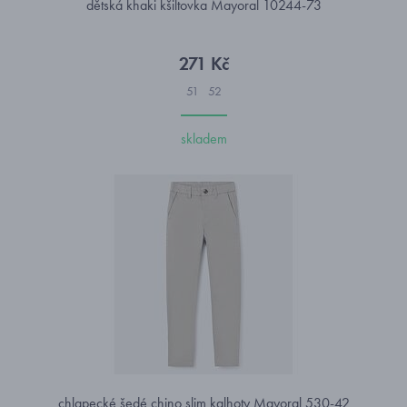
dětská khaki kšiltovka Mayoral 10244-73
271 Kč
51
52
skladem
chlapecké šedé chino slim kalhoty Mayoral 530-42