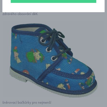
certifikát zdravotní nezávadnosti dětské obuvi „Žirafa“ na podporu
zdravého obouvání dětí.
šněrovací bačkůrky pro nejmenší