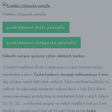
Protetika chlapecké pantofle
prohlédnout dívčí pantofle
prohlédnout chlapecké pantofle
Několik rad pro správný výběr dětských bačkor.
U českých bačkůrek Žirafa si dejte pozor na jiné číslování než je
standardně u obuvi.
České bačkory stoupají velikostně po 5 mm
,
aby výrobce zajistil větší výběr velikostí. Takže například bačkůrky ve
velikosti 14 odpovídají standardní velikosti obuvi v čísle 20,5 (které
ovšem neexistuje), protože boty se standardně číslují v celých číslech
20, 21 ,22... a velikostně stoupají ve větších rozdílech než po 5 mm
(bývá to v rozsahu cca 5 mm až 10 mm). Proto se tyto
české