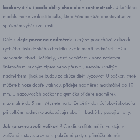
bačkory číslují podle délky chodidla v centimetrech
. U každého
modelu máme velikostí tabulku, která Vám pomůže orientovat se ve
správném výběru velikostí.
Dále si
dejte pozor na nadměrek
, který se ponechává z důvodu
rychlého růstu dětského chodidla. Zvolte menší nadměrek než u
standardní obuvi. Bačkůrky, které nemůžete k noze zafixovat
šněrováním, suchým zipem nebo přezkou, nevolte s velkým
nadměrkem, jinak se budou za chůze dítěti vyzouvat. U bačkor, které
můžete k noze dobře utáhnou, přidejte nadměrek maximálně do 10
mm. U nazouvacích bačkor na gumičku přidejte nadměrek
maximálně do 5 mm. Myslete na to, že děti v domácí obuvi skotačí a
při velkém nadměrku zakopávají nebo jim bačkůrky padají z nohy.
Jak správně zvolit velikost
? Chodidlo dítěte měřte ve stoje v
zatíženém stavu, srovnejte pokrčené prsty a přimáčkněte nárt.