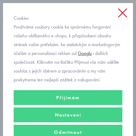
Cookies
Používáme soubory cookie ke správnému fungování
Blog
vašeho oblíbeného e-shopu, k přizpůsobení obsahu
stránek vašim potřebám, ke statistickým a marketingovým
Dětské bačkory a
účelům a personalizaci reklam od
Googlu
i dalších
bačkůrky
společností. Kliknutím na tlačítko Přijmout vše nám udělíte
souhlas s jejich sběrem a zpracováním a my vám
15.8.2021
poskytneme ten nejlepší zážitek z nakupování.
Přezůvky do školy a bačkůrky do školky nebo na doma
by
Přijímám
měly dětské nožky hýčkat. Děti v nich tráví spoustu času a chůze v
nich musí být pohodlná. V naší nabídce je kvalitní dětská domácí
Nastavení
obuv od osvědčených výrobců. Mezi nejlevnější a zároveň
nejoblíbenější bačkůrky patří
dětské bačkory Žirafa
. Tyto
české
Odmítnout
přezůvky
mají dlouholetou tradici a výrobce HP Čechtín získal