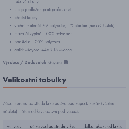
rubové strany
zip je podložen proti profouknutí
přední kapsy
vrchní materiál: 99 polyester, 1% elastan (měkký šušťák)
materiál výplně: 100% polyester
podšívka: 100% polyester
artikl: Mayoral 4468-15 Mocca
Výrobce / Dodavatel:
Mayoral
Velikostní tabulky
Záda měřena od středu krku od švu pod kapucí. Rukáv (včetně
nápletu) měřen od krku od švu pod kapucí.
velikost:
délka zad od středu krku:
délka rukávu od krku: