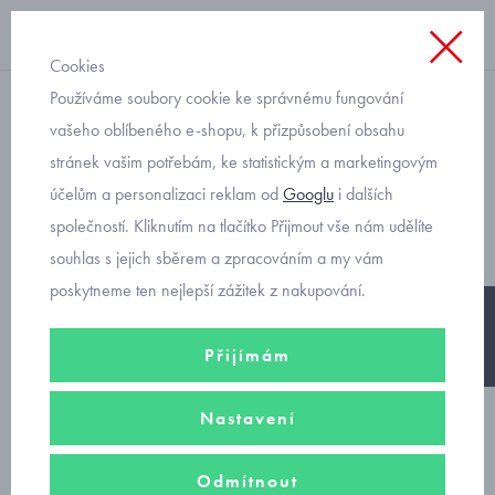
Cookies
Používáme soubory cookie ke správnému fungování
zimní bunda
vašeho oblíbeného e-shopu, k přizpůsobení obsahu
stránek vašim potřebám, ke statistickým a marketingovým
dětská chlapecká prošívaná
účelům a personalizaci reklam od
Googlu
i dalších
bunda Mayoral 4468-15
společností. Kliknutím na tlačítko Přijmout vše nám udělíte
souhlas s jejich sběrem a zpracováním a my vám
poskytneme ten nejlepší zážitek z nakupování.
-20%
Přijímám
Nastavení
Odmítnout