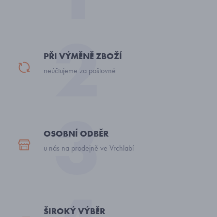
PŘI VÝMĚNĚ ZBOŽÍ
neúčtujeme za poštovné
OSOBNÍ ODBĚR
u nás na prodejně ve Vrchlabí
ŠIROKÝ VÝBĚR