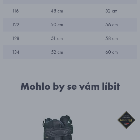
116
48 cm
52 cm
122
50 cm
56 cm
128
51 cm
58 cm
134
52 cm
60 cm
Mohlo by se vám líbit