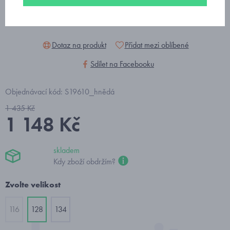
Dotaz na produkt
Přidat mezi oblíbené
Sdílet na Facebooku
Objednávací kód: S19610_hnědá
1 435 Kč
1 148 Kč
skladem
Kdy zboží obdržím?
Zvolte velikost
116
128
134