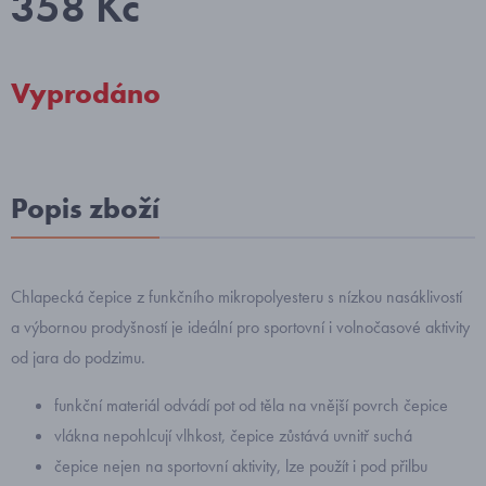
358 Kč
Vyprodáno
Popis zboží
Chlapecká čepice z funkčního mikropolyesteru s nízkou nasáklivostí
a výbornou prodyšností je ideální pro sportovní i volnočasové aktivity
od jara do podzimu.
funkční materiál odvádí pot od těla na vnější povrch čepice
vlákna nepohlcují vlhkost, čepice zůstává uvnitř suchá
čepice nejen na sportovní aktivity, lze použít i pod přilbu