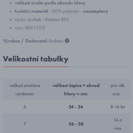
velikost zvolte podle obvodu hlavy
funkční materiál
: 100% polyester -
nezateplený
český výrobek - Radetex RDX
vzor: RDX F1313
Výrobce / Dodavatel:
Radetex
Velikostní tabulky
velikost značena
velikost čepice = obvod
pro věk
výrobcem:
hlavy v cm:
cca:
6
54 - 56
8-14 let
14 a
7
56 - 58
více