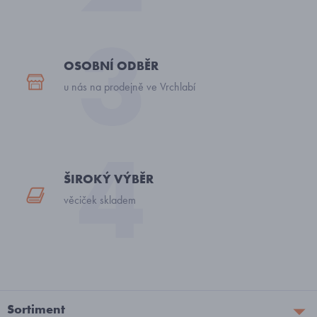
OSOBNÍ ODBĚR
u nás na prodejně ve Vrchlabí
ŠIROKÝ VÝBĚR
věciček skladem
Sortiment