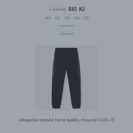
881 Kč
1 258 Kč
140
152
158
164
170
skladem
chlapecké městské černé tepláky Mayoral 6520-15