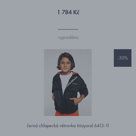
1 784 Kč
vyprodáno
-30%
černá chlapecká větrovka Mayoral 6413-11