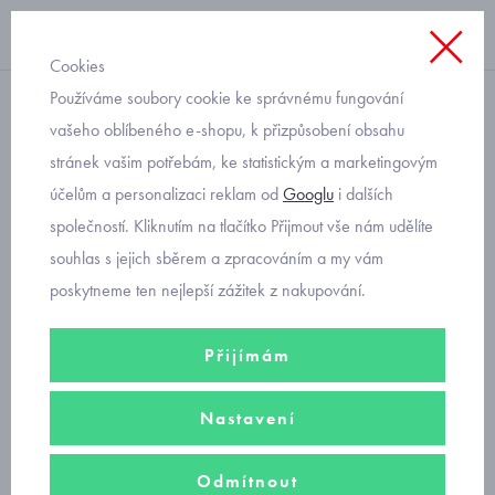
Cookies
Používáme soubory cookie ke správnému fungování
funkční nezateplené
vašeho oblíbeného e-shopu, k přizpůsobení obsahu
stránek vašim potřebám, ke statistickým a marketingovým
dětská funkční čepice RDX
účelům a personalizaci reklam od
Googlu
i dalších
free street F1313
společností. Kliknutím na tlačítko Přijmout vše nám udělíte
souhlas s jejich sběrem a zpracováním a my vám
poskytneme ten nejlepší zážitek z nakupování.
Přijímám
Nastavení
Odmítnout