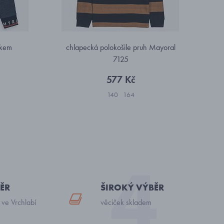
čkem
chlapecká polokošile pruh Mayoral
7125
577 Kč
140
164
ĚR
ŠIROKÝ VÝBĚR
 ve Vrchlabí
věciček skladem