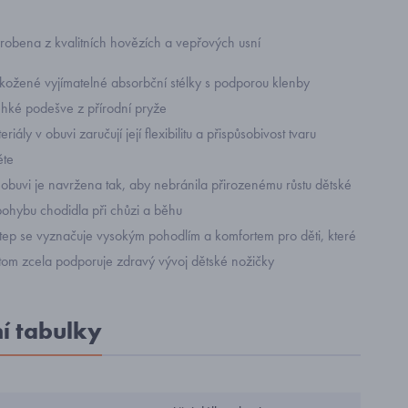
robena z kvalitních hovězích a vepřových usní
ožené vyjímatelné absorbční stélky s podporou klenby
ehké podešve z přírodní pryže
riály v obuvi zaručují její flexibilitu a přispůsobivost tvaru
ěte
 obuvi je navržena tak, aby nebránila přirozenému růstu dětské
pohybu chodidla při chůzi a běhu
tep se vyznačuje vysokým pohodlím a komfortem pro děti, které
řitom zcela podporuje zdravý vývoj dětské nožičky
ní tabulky