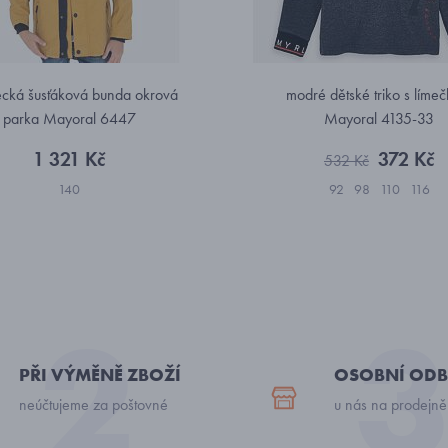
ecká šusťáková bunda okrová
modré dětské triko s líme
parka Mayoral 6447
Mayoral 4135-33
1 321 Kč
372 Kč
532 Kč
140
92
98
110
116
PŘI VÝMĚNĚ ZBOŽÍ
OSOBNÍ ODB
neúčtujeme za poštovné
u nás na prodejně