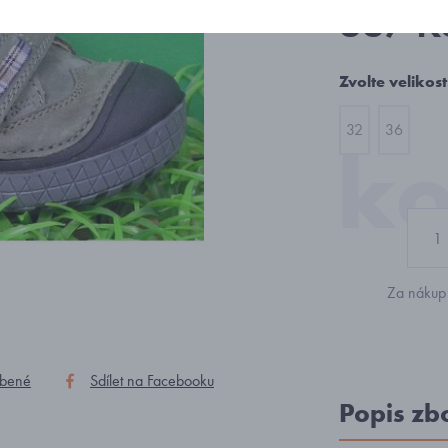
667 K
Zvolte velikost
32
36
Za nákup 
íbené
Sdílet na Facebooku
Popis zb