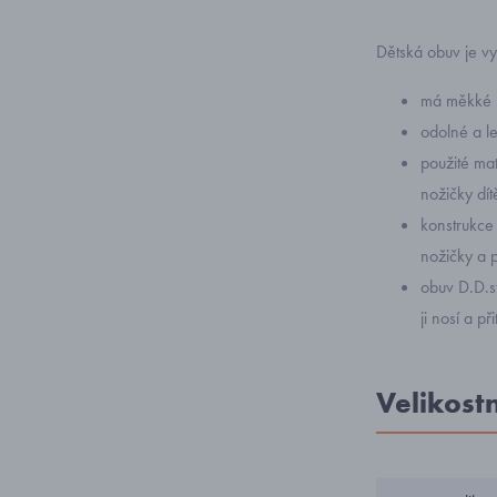
Dětská obuv je vy
má měkké k
odolné a l
použité mate
nožičky dít
konstrukce
nožičky a 
obuv D.D.s
ji nosí a p
Velikost