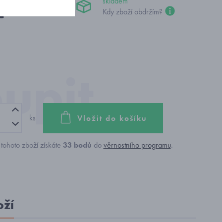
skladem
č
Kdy zboží obdržím?
ks
Vložit do košíku
tohoto zboží získáte
33
bodů
do
věrnostního programu
.
oží