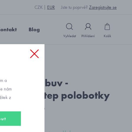
CZK
EUR
Jste tu poprvé?
Zaregistrujte se
ontakt
Blog
Vyhledat
Přihlášení
Košík
ikost 31 až 36
: C1331_šedá
 kožená obuv -
ům a
vše nám
tky D.D.step polobotky
itek z
t 31 až 36
out