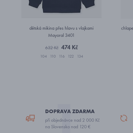
dětská mikina přes hlavu s vlajkami
chlap
Mayoral 3401
474 Kč
632 Kč
104
110
116
122
134
DOPRAVA ZDARMA
při objednávce nad 2 000 Kč
na Slovensko nad 120 €