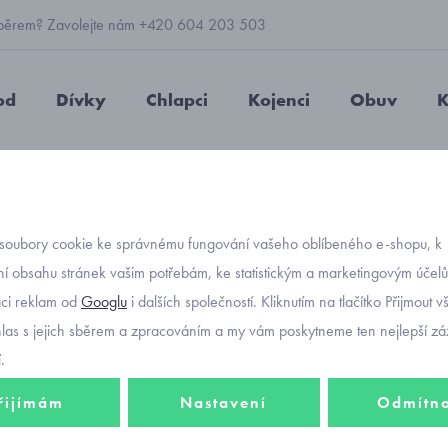
 výběrem? Zavolejte nám +420 604 203 503
od
Dívky
Chlapci
Kojenci
Obuv
K
chlapecké
dětská kožená obuv - polobotky D.D.step polobotky vel
soubory cookie ke správnému fungování vašeho oblíbeného e-shopu, k
Objednávací kód
dětská
í obsahu stránek vašim potřebám, ke statistickým a marketingovým účel
-30%
aci reklam od
Googlu
i dalších společností. Kliknutím na tlačítko Přijmout 
polobo
hlas s jejich sběrem a zpracováním a my vám poskytneme ten nejlepší záž
velikos
.
řijímám
Nastavení
Odmítn
953 Kč