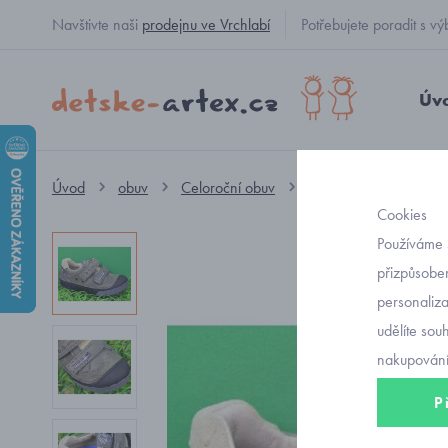
Navštivte naši
prodejnu ve Vrchlabí
Potřebujete poradit s
Úv
Úvod
obuv
Celoroční obuv
nízké na suchý zip
Cookies
Používáme 
přizpůsoben
personaliz
udělíte sou
nakupování
P