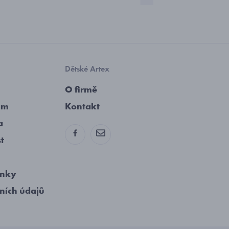
Dětské Artex
O firmě
am
Kontakt
a
st
ínky
ních údajů