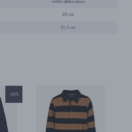
t
vnitřní délka obuvi
20 cm
21,5 cm
-30%