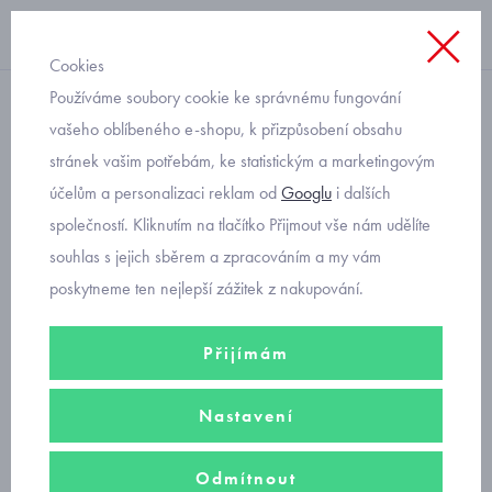
Cookies
Používáme soubory cookie ke správnému fungování
s kapucí
vašeho oblíbeného e-shopu, k přizpůsobení obsahu
stránek vašim potřebám, ke statistickým a marketingovým
dětská mikina s dinosaurem
účelům a personalizaci reklam od
Googlu
i dalších
Mayoral 4407-67
společností. Kliknutím na tlačítko Přijmout vše nám udělíte
souhlas s jejich sběrem a zpracováním a my vám
poskytneme ten nejlepší zážitek z nakupování.
Přijímám
Nastavení
Odmítnout