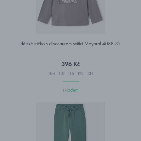
dětské tričko s dinosaurem svítící Mayoral 4088-35
396 Kč
104
110
116
122
134
skladem