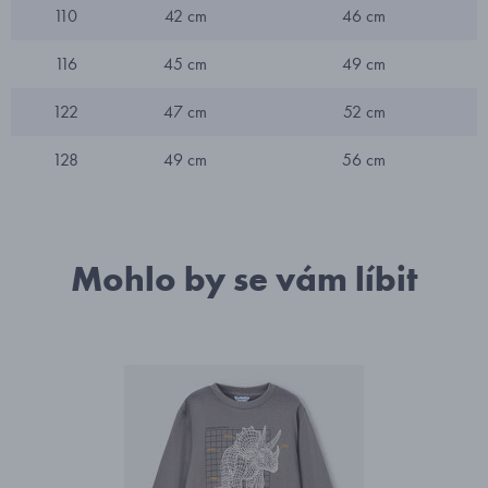
110
42 cm
46 cm
116
45 cm
49 cm
122
47 cm
52 cm
128
49 cm
56 cm
Mohlo by se vám líbit