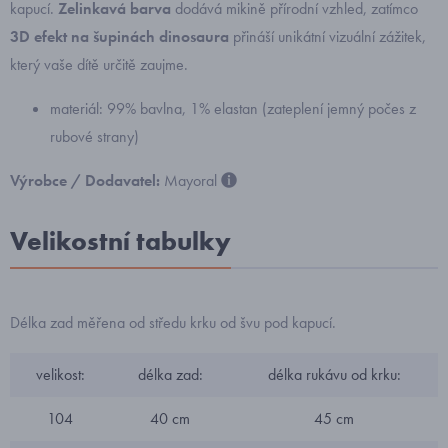
kapucí.
Zelinkavá barva
dodává mikině přírodní vzhled, zatímco
3D efekt na šupinách dinosaura
přináší unikátní vizuální zážitek,
který vaše dítě určitě zaujme.
materiál: 99% bavlna, 1% elastan (zateplení jemný počes z
rubové strany)
Výrobce / Dodavatel:
Mayoral
Velikostní tabulky
Délka zad měřena od středu krku od švu pod kapucí.
velikost:
délka zad:
délka rukávu od krku:
104
40 cm
45 cm