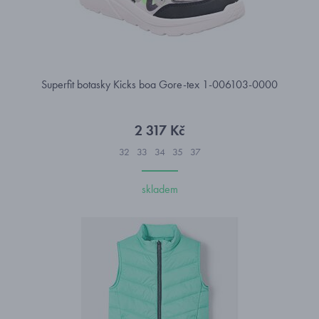
Superfit botasky Kicks boa Gore-tex 1-006103-0000
2 317 Kč
32
33
34
35
37
skladem