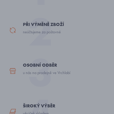
PŘI VÝMĚNĚ ZBOŽÍ
neúčtujeme za poštovné
OSOBNÍ ODBĚR
u nás na prodejně ve Vrchlabí
ŠIROKÝ VÝBĚR
věciček skladem