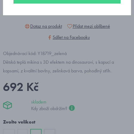
Dotaz na produkt
Přidat mezi oblíbené
Sdílet na Facebooku
Objednávací kód: Y18719_zelená
Dětská teplá mikina s 3D efektem na dinosaurovi, s kapucí a
kapsami, z kvalitní bavlny, zelinkavá barva, pohodlný střih.
692 Kč
skladem
Kdy zboží obdržím?
Zvolte velikost