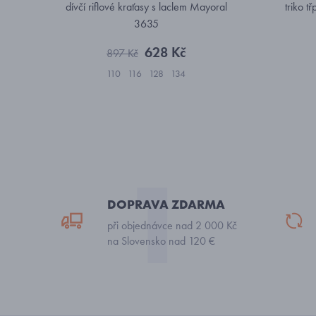
dívčí riflové kraťasy s laclem Mayoral
triko t
3635
628 Kč
897 Kč
110
116
128
134
DOPRAVA ZDARMA
při objednávce nad 2 000 Kč
na Slovensko nad 120 €