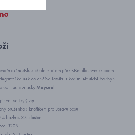
no
oží
mořnickém stylu s předním dílem překrytým dlouhým skladem
Elegantní kousek do dívčího šatníku z kvalitní elastické bavlny v
ce od módní značky
Mayoral
.
pínání na krytý zip
trany pruženka s knoflíkem pro úpravu pasu
97% bavlna, 3% elastan
yoral 3208
obílá: 53 Nautico