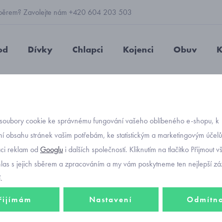
 výběrem? Zavolejte nám +420 604 203 503
od
Dívky
Chlapci
Kojenci
Obuv
K
ě Mayoral 3208
soubory cookie ke správnému fungování vašeho oblíbeného e-shopu, k
Objednávací kód
dětská
í obsahu stránek vašim potřebám, ke statistickým a marketingovým účel
-25%
aci reklam od
Googlu
i dalších společností. Kliknutím na tlačítko Přijmout 
šortko
hlas s jejich sběrem a zpracováním a my vám poskytneme ten nejlepší záž
.
442 Kč
řijímám
Nastavení
Odmítn
332 K