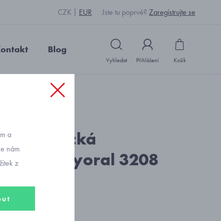
CZK
EUR
Jste tu poprvé?
Zaregistrujte se
ontakt
Blog
Vyhledat
Přihlášení
Košík
: L19910_modrobílá
 námořnická
ům a
vše nám
sukně Mayoral 3208
itek z
out
č