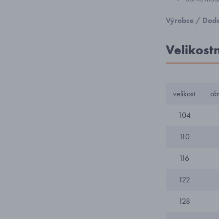
Výrobce / Doda
Velikost
velikost
ob
104
110
116
122
128