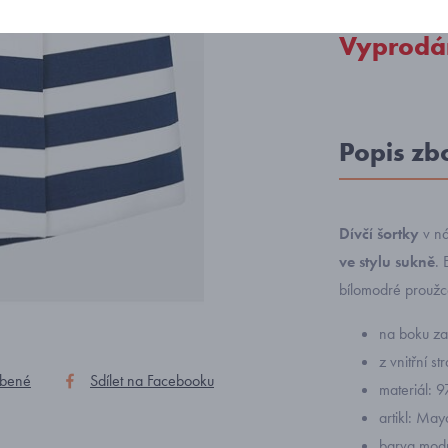
Vyprodá
Popis zb
Dívčí šortky
v ná
ve stylu sukně
. 
bílomodré prouž
na boku za
z vnitřní s
íbené
Sdílet na Facebooku
materiál: 
artikl: Ma
barva modr