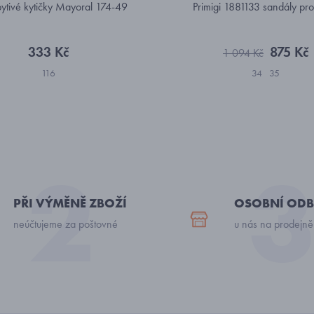
řpytivé kytičky Mayoral 174-49
Primigi 1881133 sandály pro
333 Kč
875 Kč
1 094 Kč
116
34
35
PŘI VÝMĚNĚ ZBOŽÍ
OSOBNÍ ODB
neúčtujeme za poštovné
u nás na prodejně