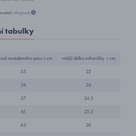
vatel:
Mayoral
ní tabulky
vod neutaženého pasu v cm
vnější délka nohavičky v cm
55
22
56
24
57
24,5
61
25,5
63
26