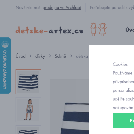
Navštivte naši
prodejnu ve Vrchlabí
Potřebujete poradit s
Úv
Úvod
dívky
Sukně
dětská námořnická šortkosukn
Cookies
Používáme 
přizpůsoben
personaliz
udělíte sou
nakupování
P