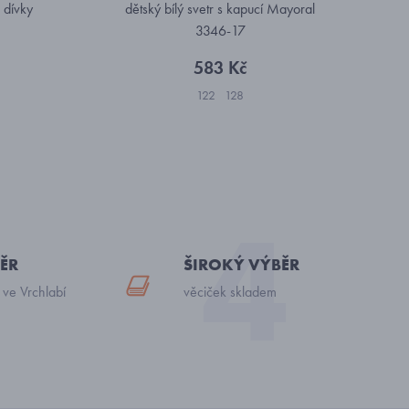
 dívky
dětský bílý svetr s kapucí Mayoral
3346-17
583 Kč
122
128
ĚR
ŠIROKÝ VÝBĚR
 ve Vrchlabí
věciček skladem