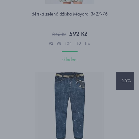
dětská zelená džíska Mayoral 3427-76
592 Kč
846 Kč
92
98
104
110
116
skladem
-25%