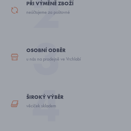
PŘI VÝMĚNĚ ZBOŽÍ
neúčtujeme za poštovné
OSOBNÍ ODBĚR
u nás na prodejně ve Vrchlabí
ŠIROKÝ VÝBĚR
věciček skladem