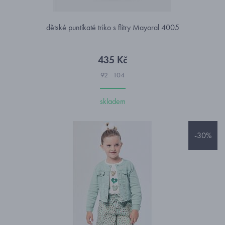
dětské puntíkaté triko s flitry Mayoral 4005
435 Kč
92
104
skladem
-30%