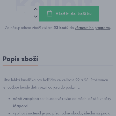
Vložit do košíku
Za nákup tohoto zboží získáte
53
bodů
do
věrnostního programu
.
Popis zboží
Ultra lehká bundička pro holčičky ve velikosti 92 a 98. Prošívanou
lehoučkou bundu děti využijí od jara do podzimu.
mírně zateplená soft bunda větrovka od módní dětské značky
Mayoral
výplňový materiál je pro přechodné období, ideální na jaro a