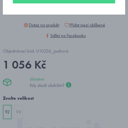
Dotaz na produkt
Přidat mezi oblíbené
Sdílet na Facebooku
Objednávací kód: U10256_pudrová
1 056 Kč
skladem
Kdy zboží obdržím?
Zvolte velikost
92
98