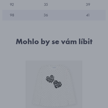
92
35
39
98
36
41
Mohlo by se vám líbit