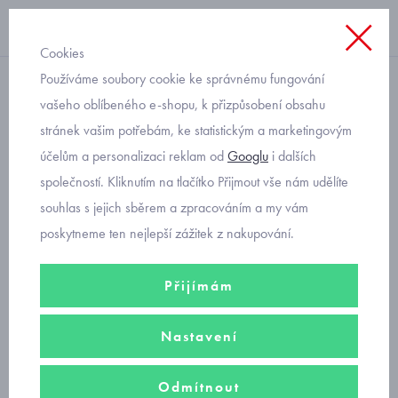
Cookies
Používáme soubory cookie ke správnému fungování
jarní bunda
vašeho oblíbeného e-shopu, k přizpůsobení obsahu
stránek vašim potřebám, ke statistickým a marketingovým
dětská přechodová lehká
účelům a personalizaci reklam od
Googlu
i dalších
bunda Mayoral 1411-63
společností. Kliknutím na tlačítko Přijmout vše nám udělíte
souhlas s jejich sběrem a zpracováním a my vám
poskytneme ten nejlepší zážitek z nakupování.
Přijímám
Nastavení
Odmítnout