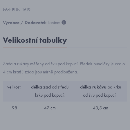
kód: BUN 1619
Výrobce / Dodavatel:
Fantom
Velikostní tabulky
Záda a rukávy měřeny od švu pod kapucí. Předek bundičky je cca o
4 cm kratší, záda jsou mírně prodloužena.
velikost:
délka zad
od středu
délka rukávu
od krku
krku pod kapucí:
od švu pod kapucí:
98
47 cm
43,5 cm