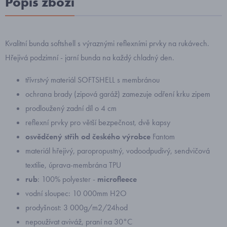
Popis zboží
Kvalitní bunda softshell s výraznými reflexními prvky na rukávech.
Hřejivá podzimní - jarní bunda na každý chladný den.
třívrstvý materiál SOFTSHELL s membránou
ochrana brady (zipová garáž) zamezuje odření krku zipem
prodloužený zadní díl o 4 cm
reflexní prvky pro větší bezpečnost, dvě kapsy
osvědčený střih od českého výrobce
Fantom
materiál hřejivý, paropropustný, vodoodpudivý, sendvičová
textilie, úprava-membrána TPU
rub
: 100% polyester -
microfleece
vodní sloupec: 10 000mm H2O
prodyšnost: 3 000g/m2/24hod
nepoužívat aviváž, praní na 30°C