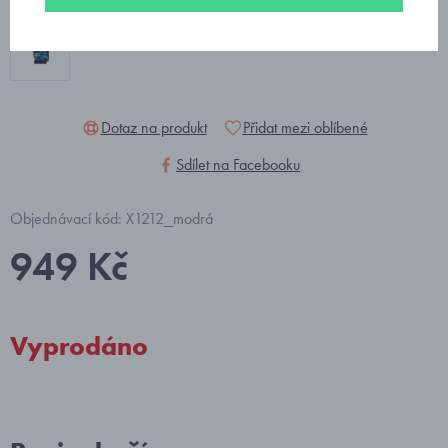
Dotaz na produkt
Přidat mezi oblíbené
Sdílet na Facebooku
Objednávací kód: X1212_modrá
949 Kč
Vyprodáno