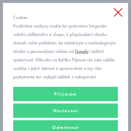
Cookies
Používáme soubory cookie ke správnému fungování
softshellová bunda
vašeho oblíbeného e-shopu, k přizpůsobení obsahu
stránek vašim potřebám, ke statistickým a marketingovým
dětská softshellová bunda
účelům a personalizaci reklam od
Googlu
i dalších
Fantom vesmírné lodě 1619
společností. Kliknutím na tlačítko Přijmout vše nám udělíte
velikost 98
souhlas s jejich sběrem a zpracováním a my vám
poskytneme ten nejlepší zážitek z nakupování.
Přijímám
Nastavení
Odmítnout