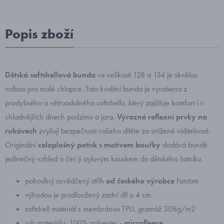
Popis zboží
Dětská softshellová bunda
ve velikosti 128 a 134 je skvělou
volbou pro malé chlapce. Tato kvalitní bunda je vyrobena z
prodyšného a větruodolného softshellu, který zajišťuje komfort i v
chladnějších dnech podzimu a jara.
Výrazné reflexní prvky na
rukávech
zvyšují bezpečnost vašeho dítěte za snížené viditelnosti.
Originální
celoplošný potisk s motivem bouřky
dodává bundě
jedinečný vzhled a činí ji stylovým kouskem do dětského šatníku.
pohodlný osvědčený střih
od českého výrobce
Fantom
výhodou je prodloužený zadní díl o 4 cm
softshell materiál s membránou TPU, gramáž 308g/m2
rub materiálu: 100% polyester -
microfleece