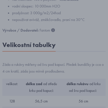
vodní sloupec: 10 000mm H2O
prodyšnost: 3 000g/m2/24hod
nepoužívat aviváž, změkčovadla, praní na 30°C
Výrobce / Dodavatel:
Fantom
Velikostní tabulky
Záda a rukávy měřeny od švu pod kapucí. Předek bundičky je cca o
4 cm kratší, záda jsou mírně prodloužena.
velikost:
délka zad
od středu
délka rukávu
od krku
krku pod kapucí:
od švu pod kapucí:
128
56,5 cm
56 cm