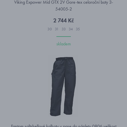
Viking Expower Mid GTX 2V Gore-tex celoroční boty 3-
54005-2
2 744 Kč
30
31
33
34
35
skladem
Fantom softshellové kalhoty v pase do nápletu 0806 velikost