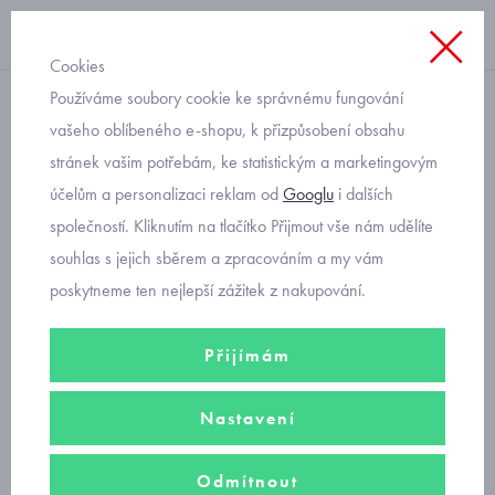
Cookies
Používáme soubory cookie ke správnému fungování
softshellová bunda
vašeho oblíbeného e-shopu, k přizpůsobení obsahu
stránek vašim potřebám, ke statistickým a marketingovým
dětská softshellová bunda s
účelům a personalizaci reklam od
Googlu
i dalších
potiskem Fantom 1618
společností. Kliknutím na tlačítko Přijmout vše nám udělíte
velikost 128 a 134
souhlas s jejich sběrem a zpracováním a my vám
poskytneme ten nejlepší zážitek z nakupování.
Přijímám
Nastavení
Odmítnout