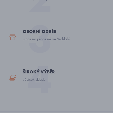
OSOBNÍ ODBĚR
u nás na prodejně ve Vrchlabí
ŠIROKÝ VÝBĚR
věciček skladem