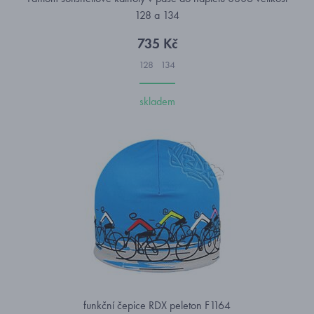
128 a 134
735 Kč
128
134
skladem
funkční čepice RDX peleton F1164