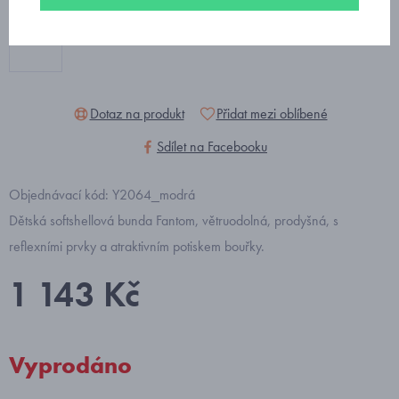
Dotaz na produkt
Přidat mezi oblíbené
Sdílet na Facebooku
Objednávací kód: Y2064_modrá
Dětská softshellová bunda Fantom, větruodolná, prodyšná, s
reflexními prvky a atraktivním potiskem bouřky.
1 143 Kč
Vyprodáno