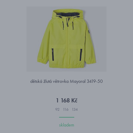
dětská žlutá větrovka Mayoral 3419-50
1 168 Kč
92
116
134
skladem