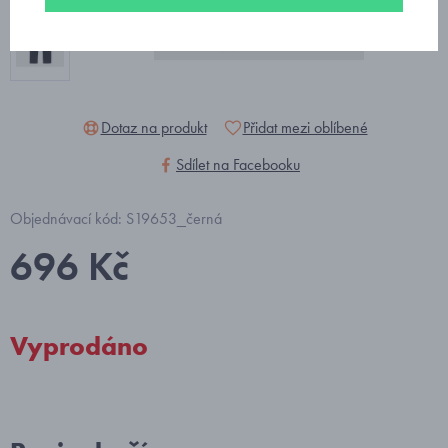
Dotaz na produkt
Přidat mezi oblíbené
Sdílet na Facebooku
Objednávací kód: S19653_černá
696 Kč
Vyprodáno