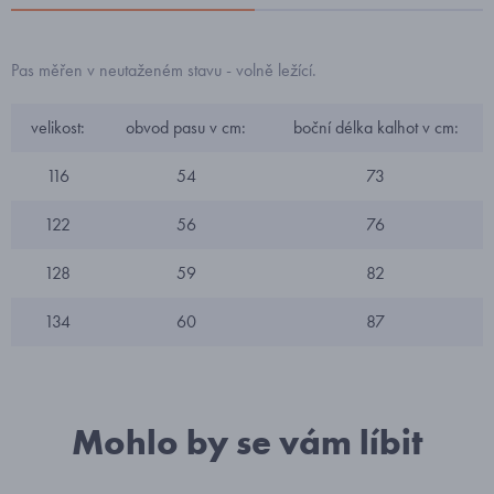
Pas měřen v neutaženém stavu - volně ležící.
velikost:
obvod pasu v cm:
boční délka kalhot v cm:
116
54
73
122
56
76
128
59
82
134
60
87
Mohlo by se vám líbit