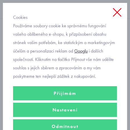
Cookies
Používáme soubory cookie ke správnému fungování
rifle
vašeho oblíbeného e-shopu, k přizpůsobení obsahu
stránek vašim potřebám, ke statistickým a marketingovým
dětské džíny v pase na
účelům a personalizaci reklam od
Googlu
i dalších
gumu jogger Mayoral 4598-
společností. Kliknutím na tlačítko Přijmout vše nám udělíte
58
souhlas s jejich sběrem a zpracováním a my vám
poskytneme ten nejlepší zážitek z nakupování.
Přijímám
Nastavení
Odmítnout