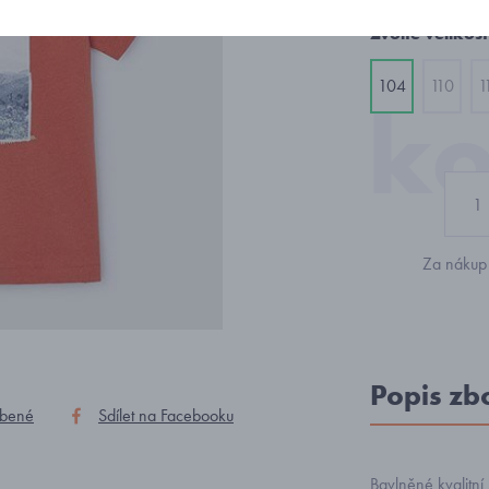
Zvolte velikost
104
110
1
Za nákup 
Popis zb
íbené
Sdílet na Facebooku
Bavlněné kvalitní