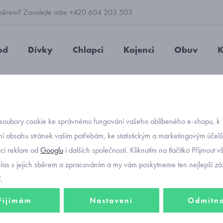
 výběrem? Zavolejte nám +420 604 203 503
od
Dívky
Chlapci
Kojenci
Obuv
K
é letní triko s džípem Mayoral 3010-74
soubory cookie ke správnému fungování vašeho oblíbeného e-shopu, k
Objednávací kód
dětské 
í obsahu stránek vašim potřebám, ke statistickým a marketingovým účel
aci reklam od
Googlu
i dalších společností. Kliknutím na tlačítko Přijmout 
Mayora
hlas s jejich sběrem a zpracováním a my vám poskytneme ten nejlepší záž
.
řijímám
Nastavení
Odmítn
361 K