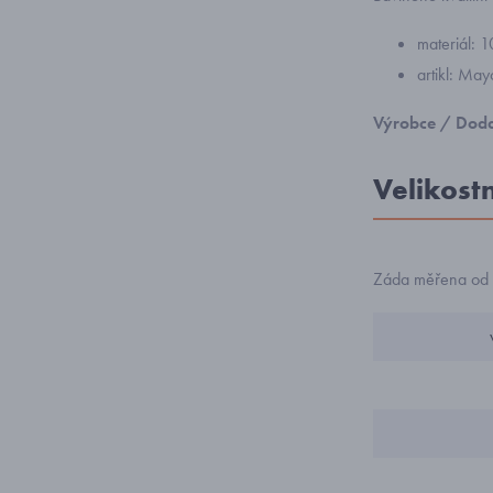
materiál: 
artikl: May
Výrobce / Doda
Velikost
Záda měřena od s
veli
1
1
1