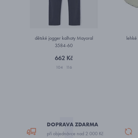
dětské jogger kalhoty Mayoral
lehké 
3584-60
662 Kč
104
116
DOPRAVA ZDARMA
při objednávce nad 2 000 Kč