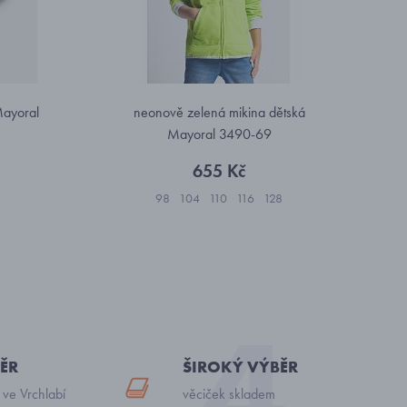
Mayoral
neonově zelená mikina dětská
Mayoral 3490-69
655 Kč
98
104
110
116
128
ĚR
ŠIROKÝ VÝBĚR
 ve Vrchlabí
věciček skladem