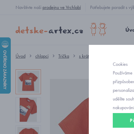
Navštivte naši
prodejnu ve Vrchlabí
Potřebujete poradit s
Úv
Úvod
chlapci
Trička
s krátkým rukávem
dětsk
Cookies
Používáme 
přizpůsoben
personaliz
udělíte sou
nakupování
P