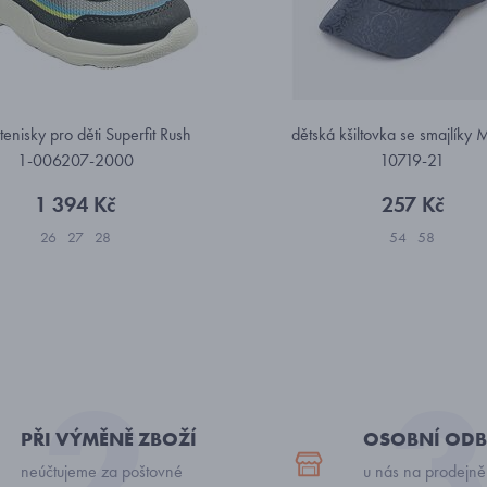
tenisky pro děti Superfit Rush
dětská kšiltovka se smajlíky 
1-006207-2000
10719-21
1 394 Kč
257 Kč
26
27
28
54
58
PŘI VÝMĚNĚ ZBOŽÍ
OSOBNÍ ODB
neúčtujeme za poštovné
u nás na prodejně