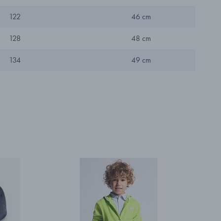
22
46 cm
28
48 cm
34
49 cm