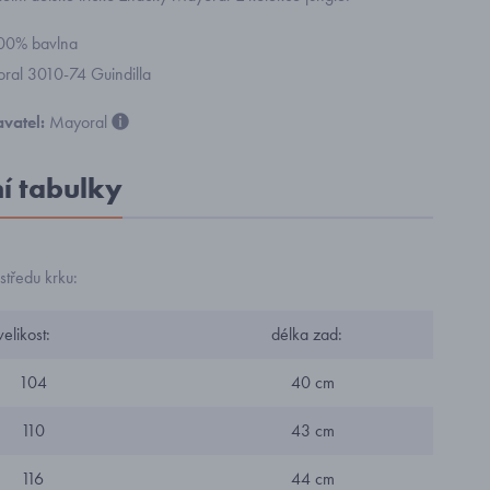
100% bavlna
oral 3010-74 Guindilla
vatel:
Mayoral
ní tabulky
tředu krku:
kost:
délka zad:
04
40 cm
10
43 cm
16
44 cm