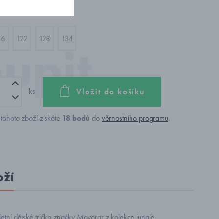
16
122
128
134
ks
Vložit do košíku
tohoto zboží získáte
18
bodů
do
věrnostního programu
.
oží
 letní dětské tričko značky Mayorar z kolekce jungle.