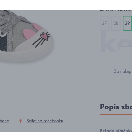
Zvolte velikost
27
28
29
Za nákup 
Popis zb
íbené
Sdílet na Facebooku
Befado plátěnk