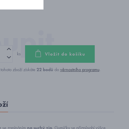
ks
Vložit do košíku
tohoto zboží získáte
22
bodů
do
věrnostního programu
.
oží
y
se zapínáním
na suchý zip
. Gumičky se přizpůsobí výšce