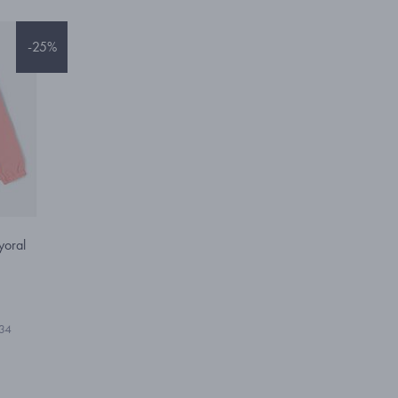
-25%
yoral
34