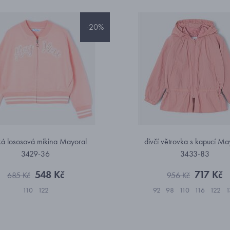
-20%
ká lososová mikina Mayoral
dívčí větrovka s kapucí Ma
3429-36
3433-83
548 Kč
717 Kč
685 Kč
956 Kč
110
122
92
98
110
116
122
1