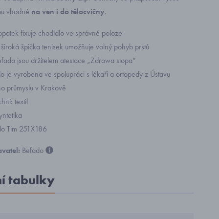
sou vhodné
na ven i do tělocvičny
.
opatek fixuje chodidlo ve správné poloze
 široká špička tenisek umožňuje volný pohyb prstů
efado jsou držitelem atestace „Zdrowa stopa“
o je vyrobena ve spolupráci s lékaři a ortopedy z Ústavu
o průmyslu v Krakově
hní: textil
yntetika
do Tim 251X186
vatel:
Befado
ní tabulky