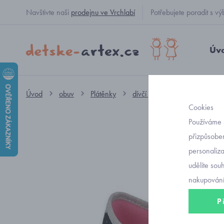
Navštivte naši
prodejnu ve Vrchlabí
Potřebujete poradit s
Úv
Úvod
obuv
Plátěnky
dívčí plátěnky
dětské pl
Cookies
Používáme 
přizpůsoben
personaliz
udělíte sou
nakupování
P