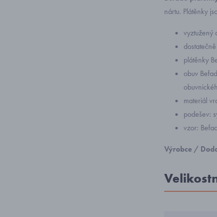
nártu. Plátěnky j
vyztužený 
dostatečně
plátěnky B
obuv Befad
obuvnickéh
materiál vrc
podešev: s
vzor: Befa
Výrobce / Doda
Velikost