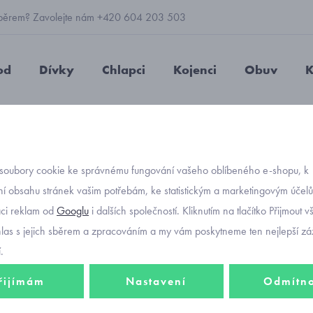
 výběrem? Zavolejte nám +420 604 203 503
od
Dívky
Chlapci
Kojenci
Obuv
K
átěnky s kočičkou Tim Befado 251X186
soubory cookie ke správnému fungování vašeho oblíbeného e-shopu, k
Objednávací kód
dětské
í obsahu stránek vašim potřebám, ke statistickým a marketingovým účel
aci reklam od
Googlu
i dalších společností. Kliknutím na tlačítko Přijmout 
Befad
hlas s jejich sběrem a zpracováním a my vám poskytneme ten nejlepší záž
.
řijímám
Nastavení
Odmítn
448 K