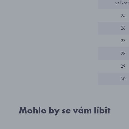
velikost
25
26
27
28
29
30
Mohlo by se vám líbit