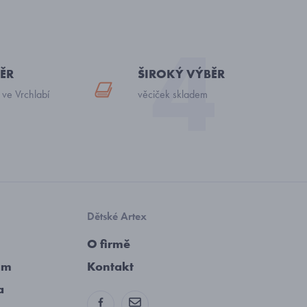
ĚR
ŠIROKÝ VÝBĚR
 ve Vrchlabí
věciček skladem
Dětské Artex
O firmě
am
Kontakt
a