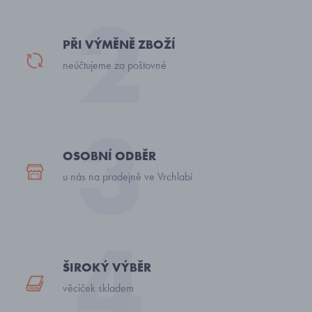
PŘI VÝMĚNĚ ZBOŽÍ
neúčtujeme za poštovné
OSOBNÍ ODBĚR
u nás na prodejně ve Vrchlabí
ŠIROKÝ VÝBĚR
věciček skladem