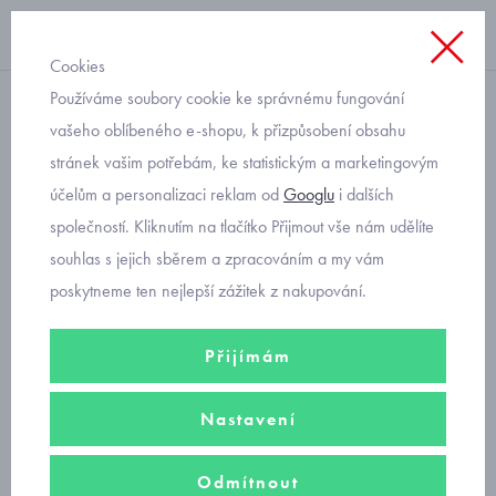
Cookies
Používáme soubory cookie ke správnému fungování
klasické
vašeho oblíbeného e-shopu, k přizpůsobení obsahu
stránek vašim potřebám, ke statistickým a marketingovým
dětské puntíkaté
účelům a personalizaci reklam od
Googlu
i dalších
punčocháče Tuptusie
společností. Kliknutím na tlačítko Přijmout vše nám udělíte
souhlas s jejich sběrem a zpracováním a my vám
poskytneme ten nejlepší zážitek z nakupování.
Přijímám
Nastavení
Odmítnout