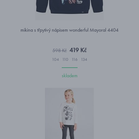
mikina s třpytivý nápisem wonderful Mayoral 4404
419 Kč
598 Kč
104
110
116
134
skladem