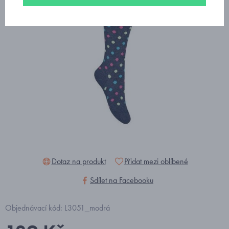
Dotaz na produkt
Přidat mezi oblíbené
Sdílet na Facebooku
Objednávací kód: L3051_modrá