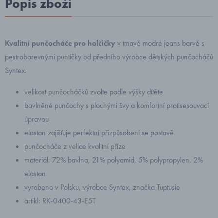
Popis zboží
Kvalitní punčocháče pro holčičky
v tmavě modré jeans barvě s
pestrobarevnými puntíčky od předního výrobce dětských punčocháčů
Syntex.
velikost punčocháčků zvolte podle výšky dítěte
bavlněné punčochy s plochými švy a komfortní protisesouvací
úpravou
elastan zajišťuje perfektní přizpůsobení se postavě
punčocháče z velice kvalitní příze
materiál: 72% bavlna, 21% polyamid, 5% polypropylen, 2%
elastan
vyrobeno v Polsku, výrobce Syntex, značka Tuptusie
artikl: RK-0400-43-E5T