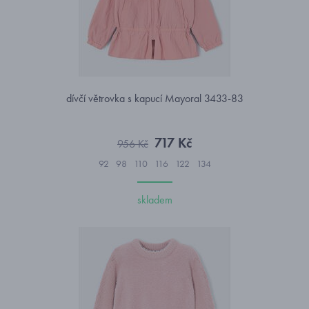
dívčí větrovka s kapucí Mayoral 3433-83
717 Kč
956 Kč
92
98
110
116
122
134
skladem