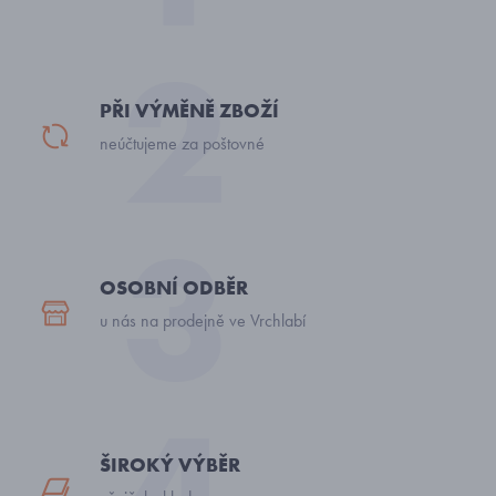
PŘI VÝMĚNĚ ZBOŽÍ
neúčtujeme za poštovné
OSOBNÍ ODBĚR
u nás na prodejně ve Vrchlabí
ŠIROKÝ VÝBĚR