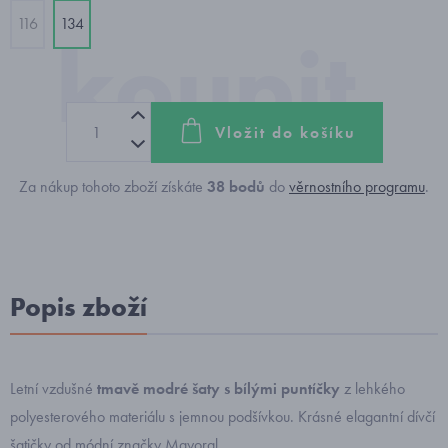
116
134
Vložit do košíku
Za nákup tohoto zboží získáte
38
bodů
do
věrnostního programu
.
Popis zboží
Letní vzdušné
tmavě modré šaty s bílými puntíčky
z lehkého
polyesterového materiálu s jemnou podšívkou. Krásné elagantní dívčí
šatičky od módní značky Mayoral.