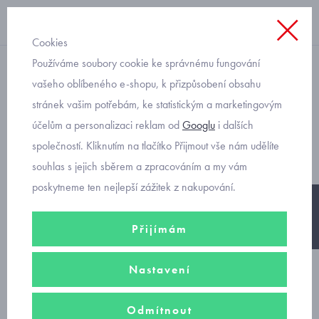
Cookies
Používáme soubory cookie ke správnému fungování
letní šaty
vašeho oblíbeného e-shopu, k přizpůsobení obsahu
stránek vašim potřebám, ke statistickým a marketingovým
dětské puntíkaté šaty
účelům a personalizaci reklam od
Googlu
i dalších
Mayoral 3957
společností. Kliknutím na tlačítko Přijmout vše nám udělíte
souhlas s jejich sběrem a zpracováním a my vám
poskytneme ten nejlepší zážitek z nakupování.
-20%
Přijímám
Nastavení
Odmítnout