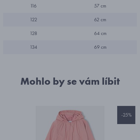
116
57 cm
122
62 cm
128
64 cm
134
69 cm
Mohlo by se vám líbit
-25%