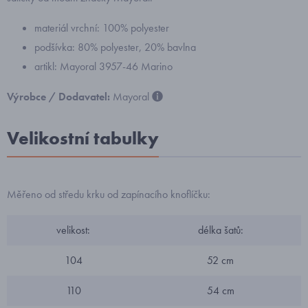
materiál vrchní: 100% polyester
podšívka: 80% polyester, 20% bavlna
artikl: Mayoral 3957-46 Marino
Výrobce / Dodavatel:
Mayoral
Velikostní tabulky
Měřeno od středu krku od zapínacího knoflíčku:
velikost:
délka šatů:
104
52 cm
110
54 cm