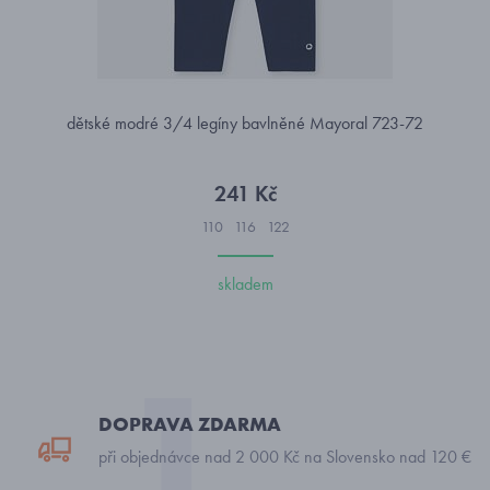
dětské modré 3/4 legíny bavlněné Mayoral 723-72
241 Kč
110
116
122
skladem
DOPRAVA ZDARMA
při objednávce nad 2 000 Kč na Slovensko nad 120 €