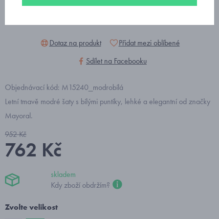
Dotaz na produkt
Přidat mezi oblíbené
Sdílet na Facebooku
Objednávací kód: M15240_modrobílá
Letní tmavě modré šaty s bílými puntíky, lehké a elegantní od značky
Mayoral.
952 Kč
762 Kč
skladem
Kdy zboží obdržím?
Zvolte velikost