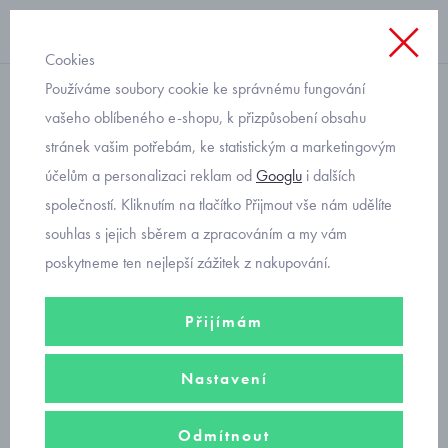
Cookies
Používáme soubory cookie ke správnému fungování
boxerky
vašeho oblíbeného e-shopu, k přizpůsobení obsahu
stránek vašim potřebám, ke statistickým a marketingovým
dětské volné trenýrky
účelům a personalizaci reklam od
Googlu
i dalších
Cornette s auty
společností. Kliknutím na tlačítko Přijmout vše nám udělíte
souhlas s jejich sběrem a zpracováním a my vám
poskytneme ten nejlepší zážitek z nakupování.
Přijímám
Nastavení
Odmítnout