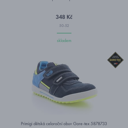
348 Kč
50-52
skladem
Primigi dětská celoroční obuv Gore-tex 5878733