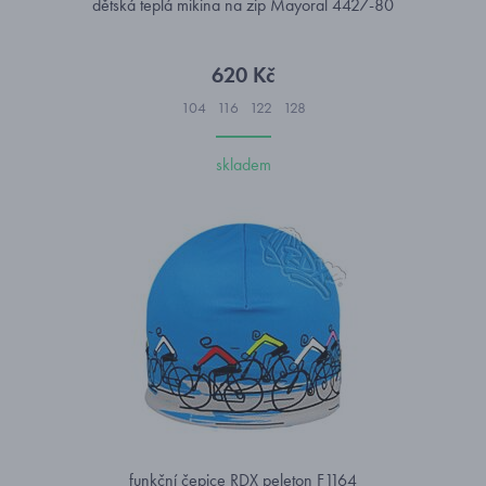
dětská teplá mikina na zip Mayoral 4427-80
620 Kč
104
116
122
128
skladem
funkční čepice RDX peleton F1164