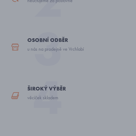
neúčtujeme za poštovné
OSOBNÍ ODBĚR
u nás na prodejně ve Vrchlabí
ŠIROKÝ VÝBĚR
věciček skladem