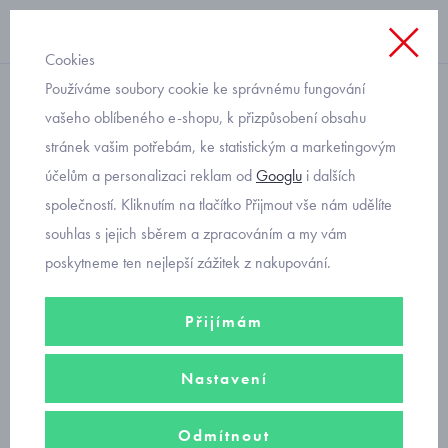
Cookies
Používáme soubory cookie ke správnému fungování
dětské sněhule
vašeho oblíbeného e-shopu, k přizpůsobení obsahu
stránek vašim potřebám, ke statistickým a marketingovým
dětské zimní boty sněhule
účelům a personalizaci reklam od
Googlu
i dalších
Reima Nefar 54000024A-
společností. Kliknutím na tlačítko Přijmout vše nám udělíte
6980
souhlas s jejich sběrem a zpracováním a my vám
poskytneme ten nejlepší zážitek z nakupování.
Přijímám
Nastavení
Odmítnout