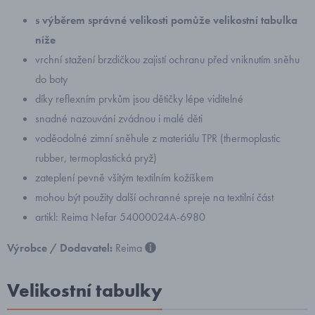
s výběrem správné velikosti pomůže velikostní tabulka
níže
vrchní stažení brzdičkou zajistí ochranu před vniknutím sněhu
do boty
díky reflexním prvkům jsou dětičky lépe viditelné
snadné nazouvání zvádnou i malé děti
voděodolné zimní sněhule z materiálu TPR (thermoplastic
rubber, termoplastická pryž)
zateplení pevně všitým textilním kožíškem
mohou být použity další ochranné spreje na textilní část
artikl: Reima Nefar 54000024A-6980
Výrobce / Dodavatel:
Reima
Velikostní tabulky