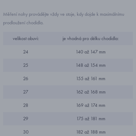
Měření nohy provádějte vždy ve stoje, kdy dojde k maximálnímu
prodloužení chodidla.
velikost obuvi:
je vhodná pro délku chodidla:
24
140 až 147 mm
25
148 až 154 mm
26
155 až 161 mm
27
162 až 168 mm
28
169 až 174 mm
29
175 až 181 mm
30
182 až 188 mm