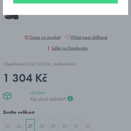
Dotaz na produkt
Přidat mezi oblíbené
Sdílet na Facebooku
Objednávací kód: U2054_modročerná
1 304 Kč
skladem
Kdy zboží obdržím?
Zvolte velikost
25
26
27
28
29
30
31
33