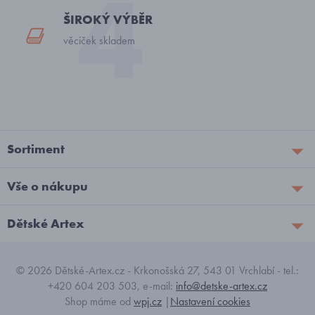
ŠIROKÝ VÝBĚR
věciček skladem
Sortiment
Vše o nákupu
Dětské Artex
© 2026 Dětské-Artex.cz - Krkonošská 27, 543 01 Vrchlabí - tel.:
+420 604 203 503, e-mail:
info@detske-artex.cz
Shop máme od
wpj.cz
|
Nastavení cookies