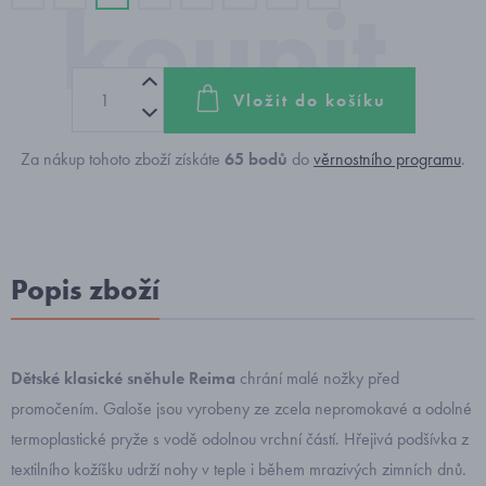
Vložit do košíku
Za nákup tohoto zboží získáte
65
bodů
do
věrnostního programu
.
Popis zboží
Dětské klasické sněhule Reima
chrání malé nožky před
promočením. Galoše jsou vyrobeny ze zcela nepromokavé a odolné
termoplastické pryže s vodě odolnou vrchní částí. Hřejivá podšívka z
textilního kožíšku udrží nohy v teple i během mrazivých zimních dnů.