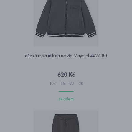
dětská teplá mikina na zip Mayoral 4427-80
620 Kč
104
116
122
128
skladem