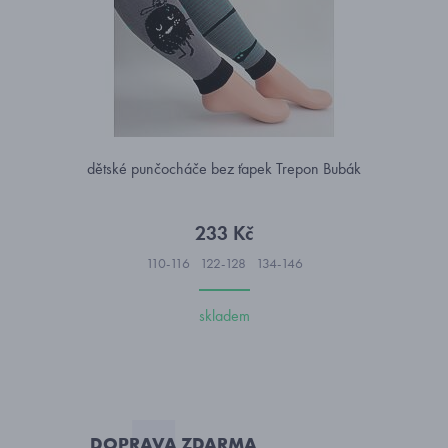
dětské punčocháče bez ťapek Trepon Bubák
233 Kč
110-116
122-128
134-146
skladem
DOPRAVA ZDARMA