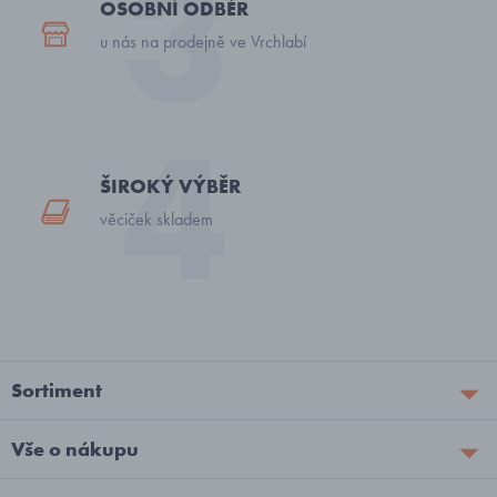
OSOBNÍ ODBĚR
u nás na prodejně ve Vrchlabí
ŠIROKÝ VÝBĚR
věciček skladem
Sortiment
Vše o nákupu