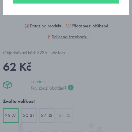
Dotaz na produkt
Přidat mezi oblíbené
Sdílet na Facebooku
Objednávací kód: X2361_viz.foto
62 Kč
skladem
Kdy zboží obdržím?
Zvolte velikost
26-27
30-31
32-33
34-35