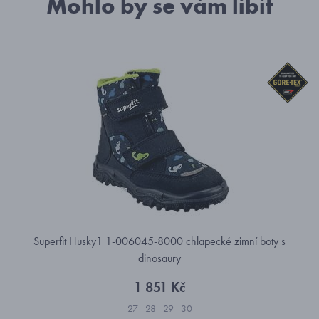
Mohlo by se vám líbit
Superfit Husky1 1-006045-8000 chlapecké zimní boty s
dinosaury
1 851 Kč
27
28
29
30