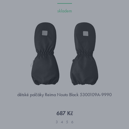
skladem
dětské palčáky Reima Nouto Black 5300109A-9990
687 Kč
3
4
5
6