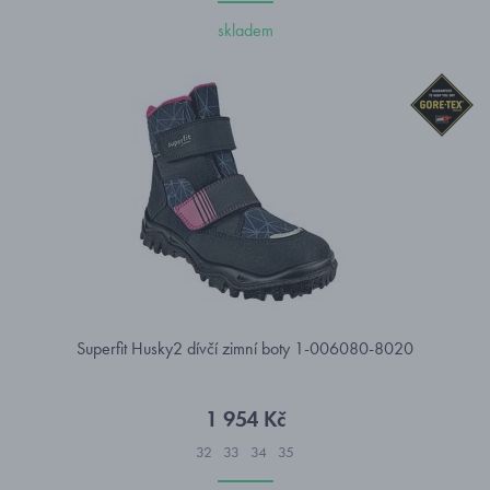
skladem
Superfit Husky2 dívčí zimní boty 1-006080-8020
1 954 Kč
32
33
34
35