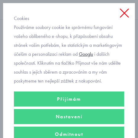
Cookies
Používáme soubory cookie ke správnému fungování
vložky do bot zimní
vašeho oblíbeného e-shopu, k přizpůsobení obsahu
stránek vašim potřebám, ke statistickým a marketingovým
dětské zimní vlněné vložky
účelům a personalizaci reklam od
Googlu
i dalších
do bot Vlnatex
společností. Kliknutím na tlačítko Přijmout vše nám udělíte
souhlas s jejich sběrem a zpracováním a my vám
poskytneme ten nejlepší zážitek z nakupování.
Přijímám
Nastavení
Odmítnout