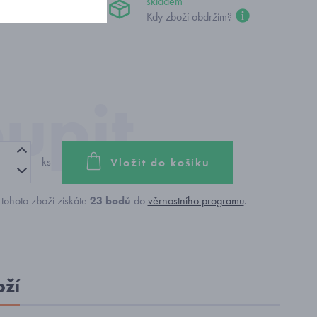
č
skladem
Kdy zboží obdržím?
ks
Vložit do košíku
tohoto zboží získáte
23
bodů
do
věrnostního programu
.
oží