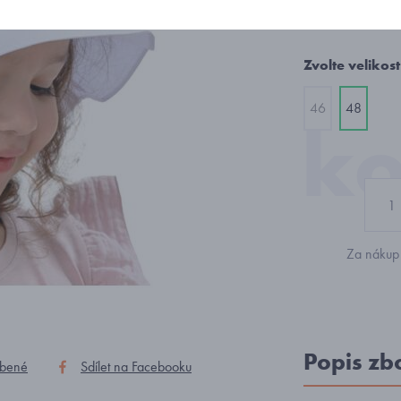
467 K
Zvolte velikost
46
48
Za nákup 
Popis zb
íbené
Sdílet na Facebooku