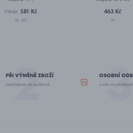
581 Kč
463 Kč
774 Kč
74
80
19
PŘI VÝMĚNĚ ZBOŽÍ
OSOBNÍ ODB
neúčtujeme za poštovné
u nás na prodejně