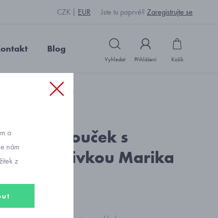
CZK
EUR
Jste tu poprvé?
Zaregistrujte se
ontakt
Blog
Vyhledat
Přihlášení
Košík
 výšivkou Marika Adelina
: U14510_bílá
 bílý klobouček s
ům a
vše nám
ovou výšivkou Marika
itek z
a
out