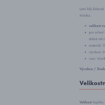
Letní bílý klobou
Marika.
velikost 
pro určení v
dobré mít 
materiál: 
výrobce: M
vzor: Mari
Výrobce / Doda
Velikost
Velikost
čepičky