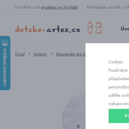
Navštivte naši
prodejnu ve Vrchlabí
Potřebujete poradit s
Úv
Úvod
kojenci
Kojenecké pro holčičky
kojenecké č
Cookies
Používáme 
přizpůsoben
personaliz
udělíte sou
nakupování
P