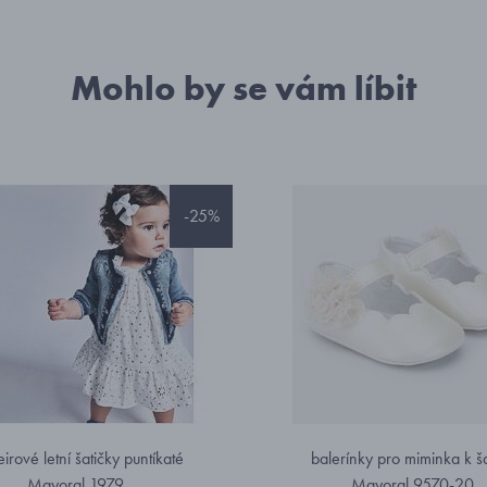
Mohlo by se vám líbit
-25%
rové letní šatičky puntíkaté
balerínky pro miminka k š
Mayoral 1979
Mayoral 9570-20