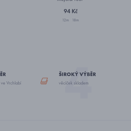
94 Kč
12m
18m
ĚR
ŠIROKÝ VÝBĚR
 ve Vrchlabí
věciček skladem