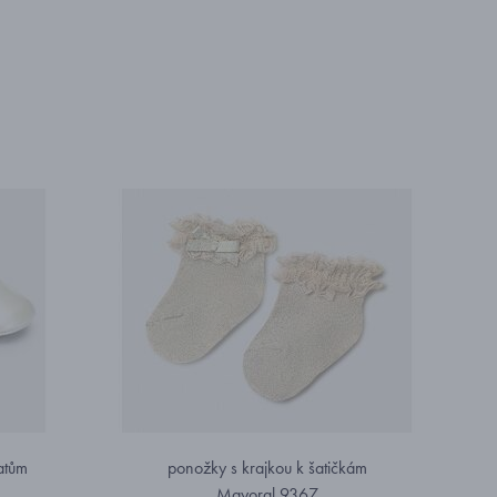
atům
ponožky s krajkou k šatičkám
Mayoral 9367