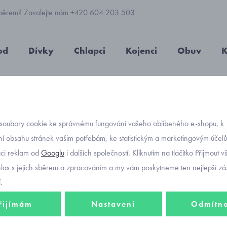
 výběrem? Zavolejte nám +420 604 203 503
od
Dívky
Chlapci
Kojenci
Obuv
K
epičky
letní
kloboučky
dětský bílý klobouček s madeirovou
soubory cookie ke správnému fungování vašeho oblíbeného e-shopu, k
Objednávací kód
dětský
í obsahu stránek vašim potřebám, ke statistickým a marketingovým účel
aci reklam od
Googlu
i dalších společností. Kliknutím na tlačítko Přijmout 
madeir
hlas s jejich sběrem a zpracováním a my vám poskytneme ten nejlepší záž
Adelin
.
řijímám
Nastavení
Odmítn