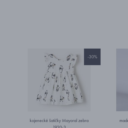
-30%
kojenecké šatičky Mayoral zebra
madei
1920-3