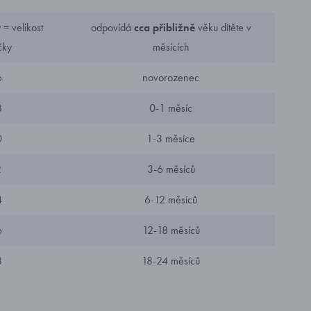
= velikost
odpovídá
cca přibližně
věku dítěte v
čky
měsících
6
novorozenec
8
0-1 měsíc
0
1-3 měsíce
2
3-6 měsíců
4
6-12 měsíců
6
12-18 měsíců
8
18-24 měsíců