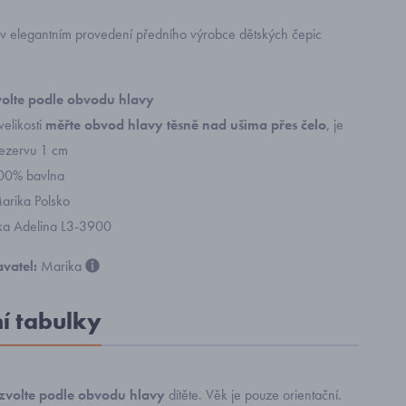
k v elegantním provedení předního výrobce dětských čepic
zvolte podle obvodu hlavy
elikosti
měřte obvod hlavy těsně nad ušima přes čelo
, je
rezervu 1 cm
100% bavlna
arika Polsko
ka Adelina L3-3900
vatel:
Marika
ní tabulky
zvolte podle obvodu hlavy
dítěte. Věk je pouze orientační.