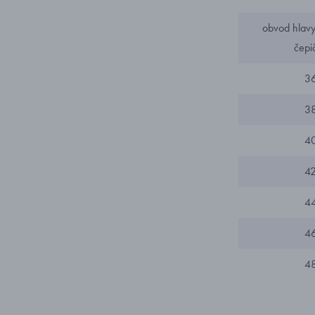
obvod hlavy 
čepi
3
3
4
4
4
4
4