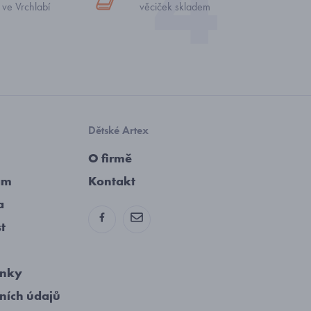
 ve Vrchlabí
věciček skladem
Dětské Artex
O firmě
am
Kontakt
a
st
ínky
ních údajů