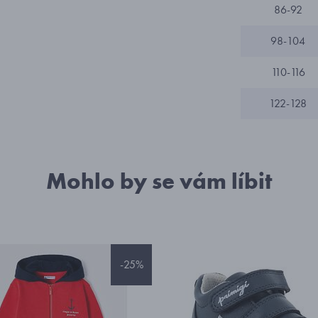
86-92
98-104
110-116
122-128
Mohlo by se vám líbit
-25%