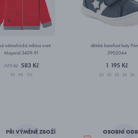
ká námořnická mikina svetr
dětské barefoot boty Prim
Mayoral 3409-91
5902044
583 Kč
1 195 Kč
777 Kč
92
98
110
20
22
23
24
26
PŘI VÝMĚNĚ ZBOŽÍ
OSOBNÍ ODB