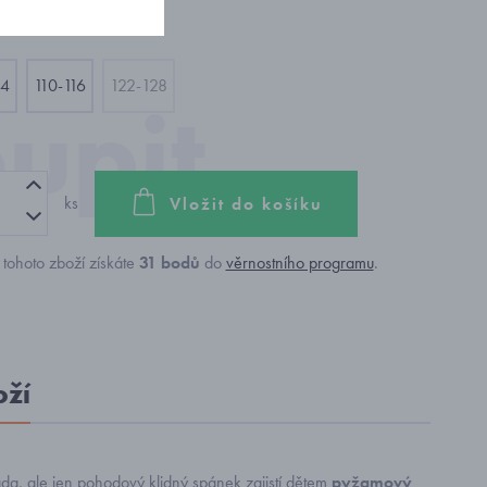
04
110-116
122-128
ks
Vložit do košíku
tohoto zboží získáte
31
bodů
do
věrnostního programu
.
oží
a, ale jen pohodový klidný spánek zajistí
dětem
pyžamový