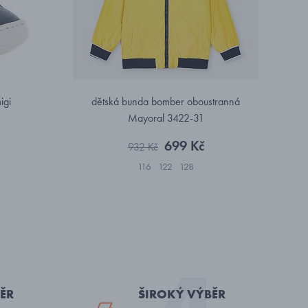
igi
dětská bunda bomber oboustranná
Mayoral 3422-31
699 Kč
932 Kč
116
122
128
ĚR
ŠIROKÝ VÝBĚR