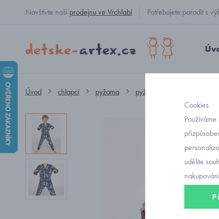
Navštivte naši
prodejnu ve Vrchlabí
Potřebujete poradit s
Úv
Úvod
chlapci
pyžama
pyžamo
dětský overal
Cookies
Používáme 
přizpůsoben
personaliz
udělíte sou
nakupování
P