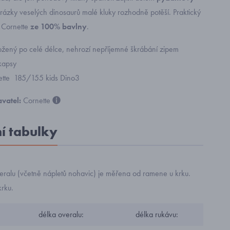
rázky veselých dinosaurů malé kluky rozhodně potěší. Praktický
l
Cornette
ze 100% bavlny
.
ložený po celé délce, nehrozí nepříjemné škrábání zipem
kapsy
ette 185/155 kids Dino3
vatel:
Cornette
ní tabulky
eralu (včetně nápletů nohavic) je měřena od ramene u krku.
rku.
délka overalu:
délka rukávu: