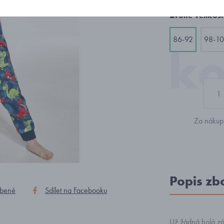
Zvolte velikost
86-92
98-1
Za nákup 
Popis zb
íbené
Sdílet na Facebooku
Už žádná holá zád