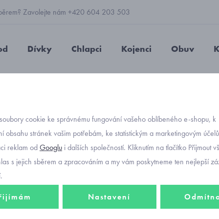
 výběrem? Zavolejte nám +420 604 203 503
od
Dívky
Chlapci
Kojenci
Obuv
K
 na spaní Cornette Dino 3 185/155
soubory cookie ke správnému fungování vašeho oblíbeného e-shopu, k
Objednávací kó
dětský
í obsahu stránek vašim potřebám, ke statistickým a marketingovým účel
aci reklam od
Googlu
i dalších společností. Kliknutím na tlačítko Přijmout 
Dino 3
hlas s jejich sběrem a zpracováním a my vám poskytneme ten nejlepší záž
.
řijímám
Nastavení
Odmítn
624 K