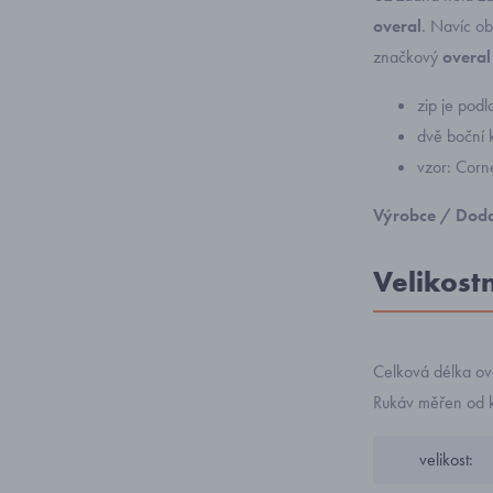
overal
. Navíc ob
značkový
overa
zip je pod
dvě boční 
vzor: Corn
Výrobce / Doda
Velikost
Celková délka ov
Rukáv měřen od k
velikost: