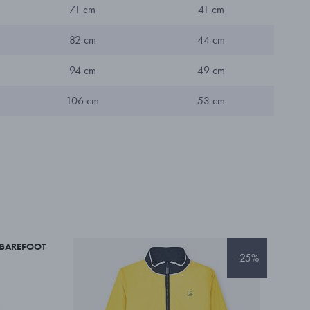
71 cm
41 cm
82 cm
44 cm
94 cm
49 cm
106 cm
53 cm
BAREFOOT
-25%