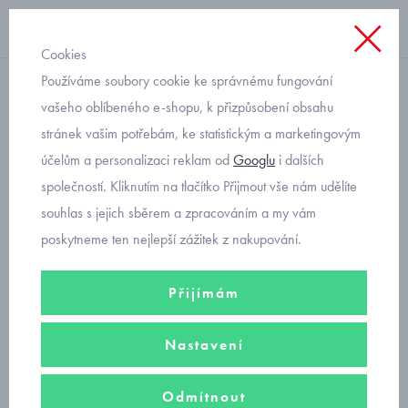
Cookies
Používáme soubory cookie ke správnému fungování
Svetry
vašeho oblíbeného e-shopu, k přizpůsobení obsahu
stránek vašim potřebám, ke statistickým a marketingovým
dětský svetr se vzorem
účelům a personalizaci reklam od
Googlu
i dalších
Mayoral 4323-74
společností. Kliknutím na tlačítko Přijmout vše nám udělíte
souhlas s jejich sběrem a zpracováním a my vám
poskytneme ten nejlepší zážitek z nakupování.
Přijímám
Nastavení
Odmítnout