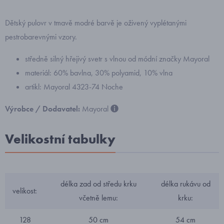
Dětský pulovr v tmavě modré barvě je oživený vyplétanými
pestrobarevnými vzory.
středně silný hřejivý svetr s vlnou od módní značky Mayoral
materiál: 60% bavlna, 30% polyamid, 10% vlna
artikl: Mayoral 4323-74 Noche
Výrobce / Dodavatel:
Mayoral
Velikostní tabulky
délka zad od středu krku
délka rukávu od
velikost:
včetně lemu:
krku:
128
50 cm
54 cm