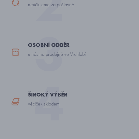
neúčtujeme za poštovné
OSOBNÍ ODBĚR
u nás na prodejně ve Vrchlabí
ŠIROKÝ VÝBĚR
věciček skladem