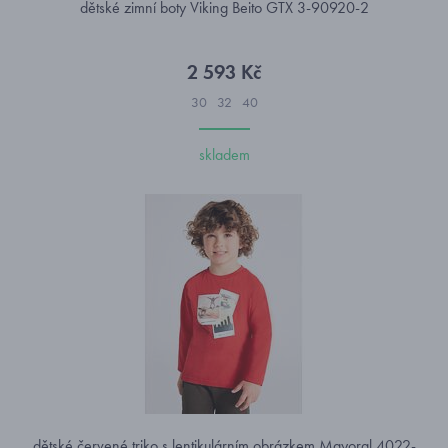
dětské zimní boty Viking Beito GTX 3-90920-2
2 593 Kč
30
32
40
skladem
dětské červené triko s lentikulárním obrázkem Mayoral 4022-