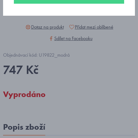
Dotaz na produkt
Přidat mezi oblíbené
Sdílet na Facebooku
Objednávací kód: U19822_modrá
747 Kč
Vyprodáno
Popis zboží