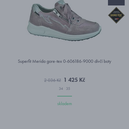
Superfit Merida gore-tex 0-606186-9000 dívčí boty
1 425 Kč
2 036 Kč
34
35
skladem