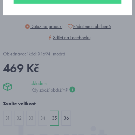
Dotaz na produkt
Přidat mezi oblíbené
Sdílet na Facebooku
Objednávací kód: X1694_modrá
469 Kč
skladem
Kdy zboží obdržím?
Zvolte velikost
31
32
33
34
35
36