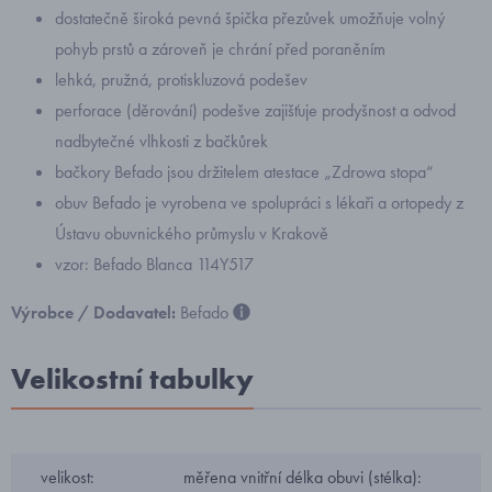
dostatečně široká pevná špička přezůvek umožňuje volný
pohyb prstů a zároveň je chrání před poraněním
lehká, pružná, protiskluzová podešev
perforace (děrování) podešve zajišťuje prodyšnost a odvod
nadbytečné vlhkosti z bačkůrek
bačkory Befado jsou držitelem atestace „Zdrowa stopa“
obuv Befado je vyrobena ve spolupráci s lékaři a ortopedy z
Ústavu obuvnického průmyslu v Krakově
vzor: Befado Blanca 114Y517
Výrobce / Dodavatel:
Befado
Velikostní tabulky
velikost:
měřena vnitřní délka obuvi (stélka):