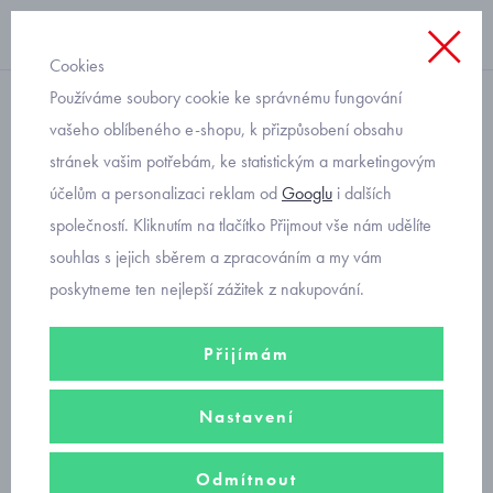
Cookies
Používáme soubory cookie ke správnému fungování
domácí obuv
vašeho oblíbeného e-shopu, k přizpůsobení obsahu
stránek vašim potřebám, ke statistickým a marketingovým
dívčí bačkory baleríny s
účelům a personalizaci reklam od
Googlu
i dalších
kytičkami Befado 114Y517
společností. Kliknutím na tlačítko Přijmout vše nám udělíte
souhlas s jejich sběrem a zpracováním a my vám
poskytneme ten nejlepší zážitek z nakupování.
Přijímám
Nastavení
Odmítnout