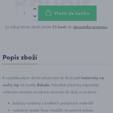
Vložit do košíku
Za nákup tohoto zboží získáte
23
bodů
do
věrnostního programu
.
Popis zboží
K nejoblíbenějsím dívčím přezůvkám do školy patří
balerínky na
suchý zip
od značky
Befado
. Pohodlné přezůvky odpovídají
veškerým nárokům na zdravé obouvání do školy a na doma.
bačkory vyrobeny z kvalitních prodyšných materiálů
vyztužený opatek fixuje chodidlo ve správné poloze