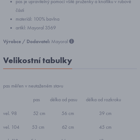
pas je upravitelný pomocí všité pruženky a knoflíku v rubové
části
materiál: 100% bavlna
artikl: Mayoral 3569
Výrobce / Dodavatel:
Mayoral
Velikostní tabulky
pas měřen v neutaženém stavu
pas délka od pasu délka od rozkroku
vel. 98 52 cm 56 cm 39 cm
vel. 104 53 cm 62 cm 45 cm