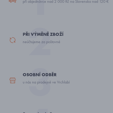
při objednávce nad 2 000 Kč na Slovensko nad 120 €
PŘI VÝMĚNĚ ZBOŽÍ
neúčtujeme za poštovné
OSOBNÍ ODBĚR
u nás na prodejně ve Vrchlabí