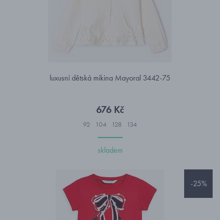
luxusní dětská mikina Mayoral 3442-75
676 Kč
92
104
128
134
skladem
-25%