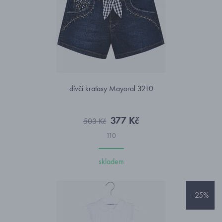
dívčí kraťasy Mayoral 3210
377 Kč
503 Kč
110
skladem
-25%