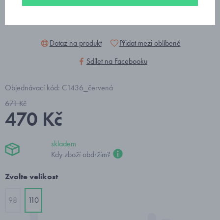
Dotaz na produkt
Přidat mezi oblíbené
Sdílet na Facebooku
Objednávací kód: C1436_červená
671 Kč
470 Kč
skladem
Kdy zboží obdržím?
Zvolte velikost
98
110