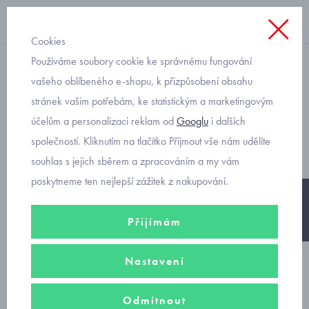
Cookies
Používáme soubory cookie ke správnému fungování
letní
vašeho oblíbeného e-shopu, k přizpůsobení obsahu
stránek vašim potřebám, ke statistickým a marketingovým
dívčí červené plátěné
účelům a personalizaci reklam od
Googlu
i dalších
kalhoty
společností. Kliknutím na tlačítko Přijmout vše nám udělíte
souhlas s jejich sběrem a zpracováním a my vám
poskytneme ten nejlepší zážitek z nakupování.
-30%
Přijímám
Nastavení
Odmítnout