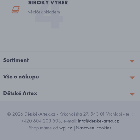
ŠIROKÝ VÝBĚR
věciček skladem
Sortiment
Vše o nákupu
Dětské Artex
© 2026 Dětské-Artex.cz - Krkonošská 27, 543 01 Vrchlabí - tel.:
+420 604 203 503, e-mail:
info@detske-artex.cz
Shop máme od
wpj.cz
|
Nastavení cookies