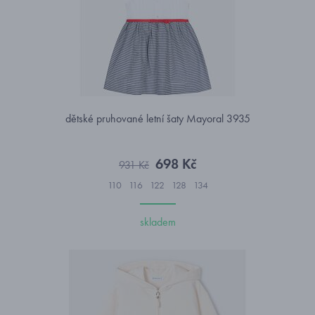
dětské pruhované letní šaty Mayoral 3935
698 Kč
931 Kč
110
116
122
128
134
skladem