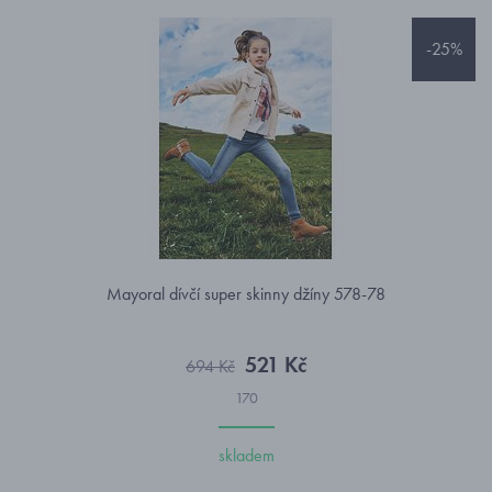
-25%
Mayoral dívčí super skinny džíny 578-78
521 Kč
694 Kč
170
skladem