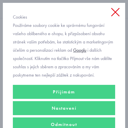
Cookies
Používáme soubory cookie ke správnému fungování
pyžamo
vašeho oblíbeného e-shopu, k přizpůsobení obsahu
stránek vašim potřebám, ke statistickým a marketingovým
dívčí dlouhé pyžamo s
účelům a personalizaci reklam od
Googlu
i dalších
pejskem Cornette 978/152
společností. Kliknutím na tlačítko Přijmout vše nám udělíte
souhlas s jejich sběrem a zpracováním a my vám
poskytneme ten nejlepší zážitek z nakupování.
Přijímám
Nastavení
Odmítnout