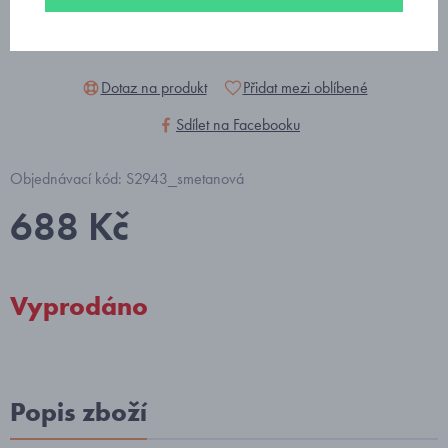
Dotaz na produkt
Přidat mezi oblíbené
Sdílet na Facebooku
Objednávací kód: S2943_smetanová
688 Kč
Vyprodáno
Popis zboží