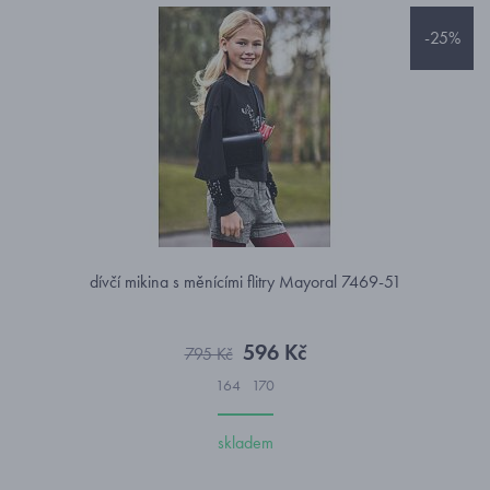
-25%
dívčí mikina s měnícími flitry Mayoral 7469-51
596 Kč
795 Kč
164
170
skladem